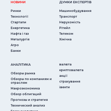
НОВИНИ
ДУМКИ ЕКСПЕРТIВ
Ринки
Машинобудування
Технології
Транспорт
Стартапи
Нерухомість
Енергетика
Рітейл
Нафта і газ
Телеком
Металургія
Хімічна
Агро
Банки
АНАЛIТИКА
валюта
криптовалюта
Обзоры рынка
акції
Обзоры по компаниям и
страхування
отраслям
iвенти
Макроэкономика
Обзор облигаций
Прогнозы и стратегия
Технический анализ