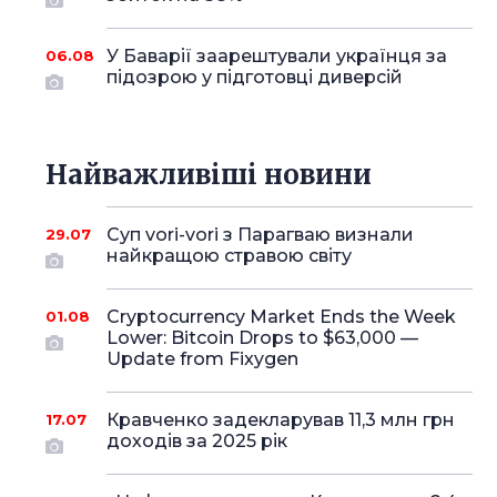
У Баварії заарештували українця за
06.08
підозрою у підготовці диверсій
Найважливіші новини
Суп vori-vori з Парагваю визнали
29.07
найкращою стравою світу
Cryptocurrency Market Ends the Week
01.08
Lower: Bitcoin Drops to $63,000 —
Update from Fixygen
Кравченко задекларував 11,3 млн грн
17.07
доходів за 2025 рік