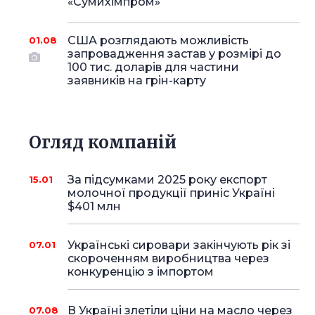
«Сумихімпром»
США розглядають можливість
01.08
запровадження застав у розмірі до
100 тис. доларів для частини
заявників на грін-карту
Огляд компаній
За підсумками 2025 року експорт
15.01
молочної продукції приніс Україні
$401 млн
Українські сировари закінчують рік зі
07.01
скороченням виробництва через
конкуренцію з імпортом
В Україні злетіли ціни на масло через
07.08