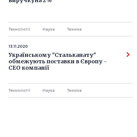
виручкуна 2%
Технології
Наука
Технiка
13.11.2020
Українському "Стальканату"
обмежують поставки в Європу -
СЕО компанії
Технології
Наука
Технiка