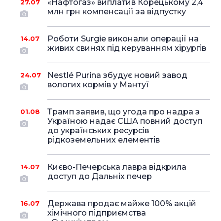
«Нафтогаз» виплатив Корецькому 2,4
27.07
млн грн компенсації за відпустку
Роботи Surgie виконали операції на
14.07
живих свинях під керуванням хірургів
Nestlé Purina збудує новий завод
24.07
вологих кормів у Мантуї
Трамп заявив, що угода про надра з
01.08
Україною надає США повний доступ
до українських ресурсів
рідкоземельних елементів
Києво-Печерська лавра відкрила
14.07
доступ до Дальніх печер
Держава продає майже 100% акцій
16.07
хімічного підприємства