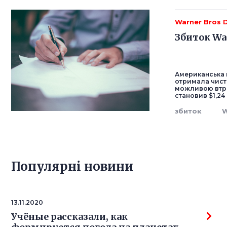
Warner Bros 
Збиток War
Американська м
отримала чисти
можливою втра
становив $1,24
збиток
W
Популярнi новини
13.11.2020
Учёные рассказали, как