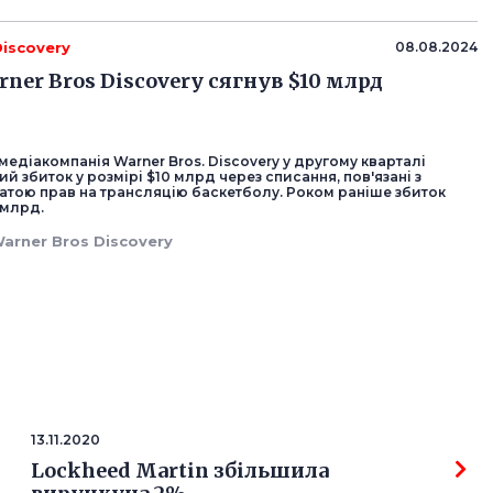
Discovery
08.08.2024
ner Bros Discovery сягнув $10 млрд
едіакомпанія Warner Bros. Discovery у другому кварталі
й збиток у розмірі $10 млрд через списання, пов'язані з
тою прав на трансляцію баскетболу. Роком раніше збиток
 млрд.
arner Bros Discovery
13.11.2020
Lockheed Martin збільшила