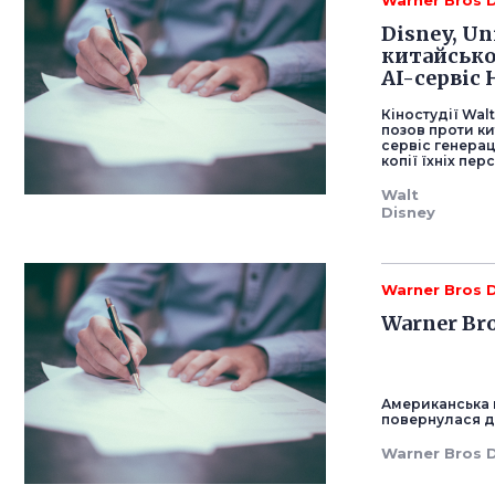
Warner Bros 
Disney, Un
китайсько
AI-сервіс 
Кіностудії Walt
позов проти ки
сервіс генерац
копії їхніх пе
Walt
Disney
Warner Bros 
Warner Br
Американська м
повернулася д
Warner Bros 