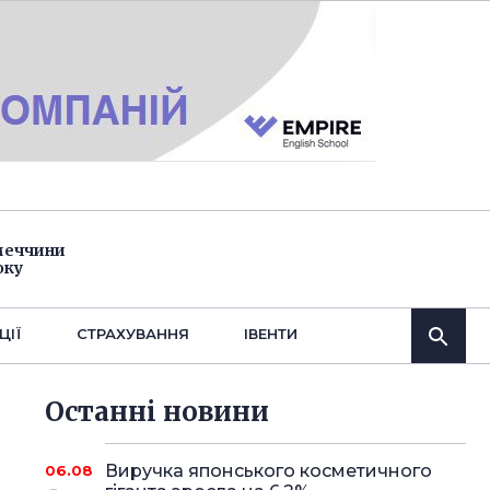
імеччини
оку
ЦІЇ
СТРАХУВАННЯ
IВЕНТИ
Останнi новини
Виручка японського косметичного
06.08