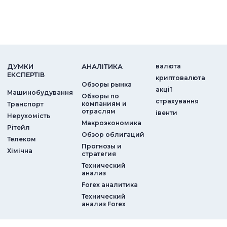
ДУМКИ
АНАЛIТИКА
валюта
ЕКСПЕРТIВ
криптовалюта
Обзоры рынка
акції
Машинобудування
Обзоры по
страхування
компаниям и
Транспорт
отраслям
iвенти
Нерухомість
Макроэкономика
Рітейл
Обзор облигаций
Телеком
Прогнозы и
Хімічна
стратегия
Технический
анализ
Forex аналитика
Технический
анализ Forex