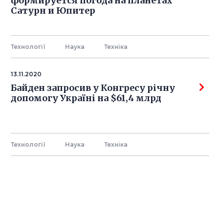
формируется погода на планетах
Сатурн и Юпитер
Технології
Наука
Технiка
13.11.2020
Байден запросив у Конгресу річну
допомогу Україні на $61,4 млрд
Технології
Наука
Технiка