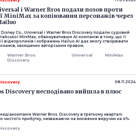
Discovery
iversal і Warner Bros подали позов проти
ї MiniMax за копіювання персонажів через
Hailuo
 Disney Co., Universal і Warner Bros Discovery подали судовий
тайської MiniMax, обвинувативши АІ-компанію в тому, що її
ії відеороликів і зображень Hailuo AI дає змогу створювати
рсонажів, захищених авторським правом.
Warner Bros
Universal
MiniMax
Discovery
Discovery
08.11.2024
os Discovery несподівано вийшла в плюс
едіакомпанія Warner Bros. Discovery в третьому кварталі
о чистого прибутку, незважаючи на зниження виручки на 4%.
Discovery