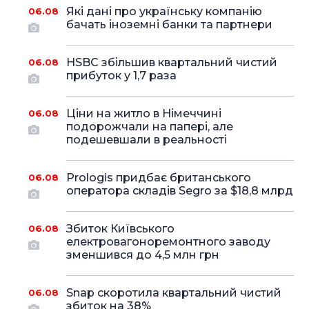
Які дані про українську компанію
06.08
бачать іноземні банки та партнери
HSBC збільшив квартальний чистий
06.08
прибуток у 1,7 раза
Ціни на житло в Німеччині
06.08
подорожчали на папері, але
подешевшали в реальності
Prologis придбає британського
06.08
оператора складів Segro за $18,8 млрд
Збиток Київського
06.08
електровагоноремонтного заводу
зменшився до 4,5 млн грн
Snap скоротила квартальний чистий
06.08
збиток на 38%