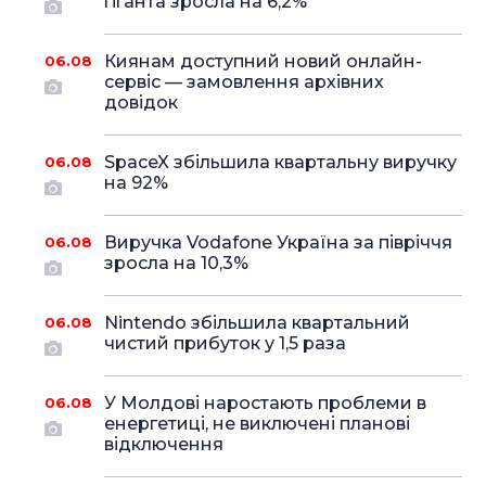
гіганта зросла на 6,2%
Киянам доступний новий онлайн-
06.08
сервіс — замовлення архівних
довідок
SpaceX збільшила квартальну виручку
06.08
на 92%
Виручка Vodafone Україна за півріччя
06.08
зросла на 10,3%
Nintendo збільшила квартальний
06.08
чистий прибуток у 1,5 раза
У Молдові наростають проблеми в
06.08
енергетиці, не виключені планові
відключення