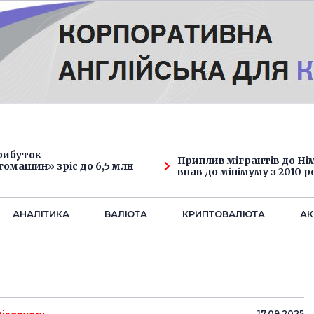
рибуток
Приплив мігрантів до Н
омашин» зріс до 6,5 млн
впав до мінімуму з 2010 р
АНАЛIТИКА
ВАЛЮТА
КРИПТОВАЛЮТА
АК
17.09.2025