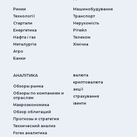
Ринки
Машинобудування
Технології
Транспорт
Стартапи
Нерухомість
Енергетика
Рітейл
Нафта і газ
Телеком
Металургія
Хімічна
Агро
Банки
АНАЛIТИКА
валюта
криптовалюта
Обзоры рынка
акції
Обзоры по компаниям и
страхування
отраслям
iвенти
Макроэкономика
Обзор облигаций
Прогнозы и стратегия
Технический анализ
Forex аналитика