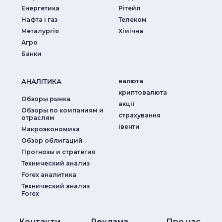
Енергетика
Рітейл
Нафта і газ
Телеком
Металургія
Хімічна
Агро
Банки
АНАЛIТИКА
валюта
криптовалюта
Обзоры рынка
акції
Обзоры по компаниям и
страхування
отраслям
iвенти
Макроэкономика
Обзор облигаций
Прогнозы и стратегия
Технический анализ
Forex аналитика
Технический анализ
Forex
Контакти
Реклама
Про нас