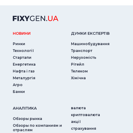
НОВИНИ
ДУМКИ ЕКСПЕРТIВ
Ринки
Машинобудування
Технології
Транспорт
Стартапи
Нерухомість
Енергетика
Рітейл
Нафта і газ
Телеком
Металургія
Хімічна
Агро
Банки
АНАЛIТИКА
валюта
криптовалюта
Обзоры рынка
акції
Обзоры по компаниям и
страхування
отраслям