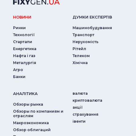
НОВИНИ
ДУМКИ ЕКСПЕРТIВ
Ринки
Машинобудування
Технології
Транспорт
Стартапи
Нерухомість
Енергетика
Рітейл
Нафта і газ
Телеком
Металургія
Хімічна
Агро
Банки
АНАЛIТИКА
валюта
криптовалюта
Обзоры рынка
акції
Обзоры по компаниям и
страхування
отраслям
iвенти
Макроэкономика
Обзор облигаций