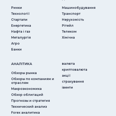
Ринки
Машинобудування
Технології
Транспорт
Стартапи
Нерухомість
Енергетика
Рітейл
Нафта і газ
Телеком
Металургія
Хімічна
Агро
Банки
АНАЛIТИКА
валюта
криптовалюта
Обзоры рынка
акції
Обзоры по компаниям и
страхування
отраслям
iвенти
Макроэкономика
Обзор облигаций
Прогнозы и стратегия
Технический анализ
Forex аналитика