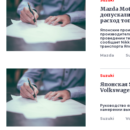
Suzuki
Mazda Mot
допускали
расход то
Японские прои
производитель
проведении те
сообщает Nikk
транспорта Яп
Mazda
S
Suzuki
Японская 
Volkswage
Руководство я
намерении вык
Suzuki
V