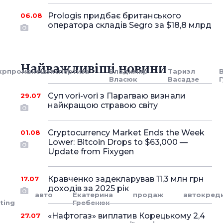
Prologis придбає британського
06.08
оператора складів Segro за $18,8 млрд
Найважливіші новини
крпромвнешэкспертиза
Владимир
Тариэл
Власюк
Васадзе
Суп vori-vori з Парагваю визнали
29.07
найкращою стравою світу
Cryptocurrency Market Ends the Week
01.08
Lower: Bitcoin Drops to $63,000 —
Update from Fixygen
Кравченко задекларував 11,3 млн грн
17.07
доходів за 2025 рік
авто
Екатерина
продаж
автокред
ting
Гребенюк
«Нафтогаз» виплатив Корецькому 2,4
27.07