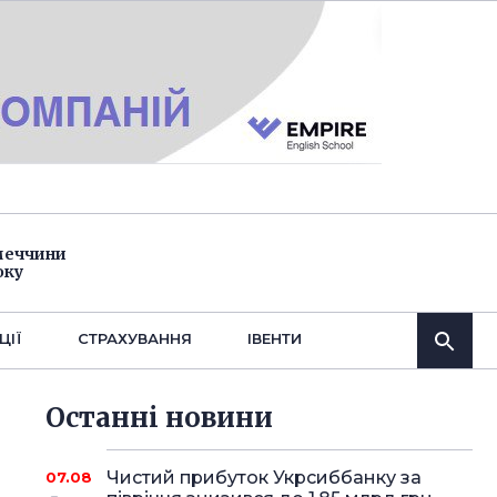
імеччини
оку
ЦІЇ
СТРАХУВАННЯ
IВЕНТИ
Останнi новини
Чистий прибуток Укрсиббанку за
07.08