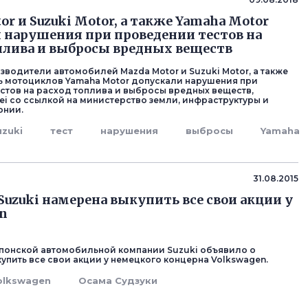
or и Suzuki Motor, а также Yamaha Motor
 нарушения при проведении тестов на
плива и выбросы вредных веществ
зводители автомобилей Mazda Motor и Suzuki Motor, а также
 мотоциклов Yamaha Motor допускали нарушения при
стов на расход топлива и выбросы вредных веществ,
ei со ссылкой на министерство земли, инфраструктуры и
онии.
uzuki
тест
нарушения
выбросы
Yamaha
31.08.2015
Suzuki намерена выкупить все свои акции у
n
понской автомобильной компании Suzuki объявило о
упить все свои акции у немецкого концерна Volkswagen.
olkswagen
Осама Судзуки