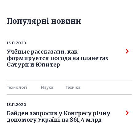
Популярнi новини
13.11.2020
Учёные рассказали, как
формируется погода на планетах
Сатурн и Юпитер
Технології
Наука
Технiка
13.11.2020
Байден запросив у Конгресу річну
допомогу Україні на $61,4 млрд