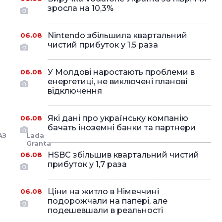
зросла на 10,3%
Nintendo збільшила квартальний
06.08
чистий прибуток у 1,5 раза
У Молдові наростають проблеми в
06.08
енергетиці, не виключені планові
відключення
Які дані про українську компанію
06.08
бачать іноземні банки та партнери
АЗ
Lada
Granta
HSBC збільшив квартальний чистий
06.08
прибуток у 1,7 раза
Ціни на житло в Німеччині
06.08
подорожчали на папері, але
подешевшали в реальності