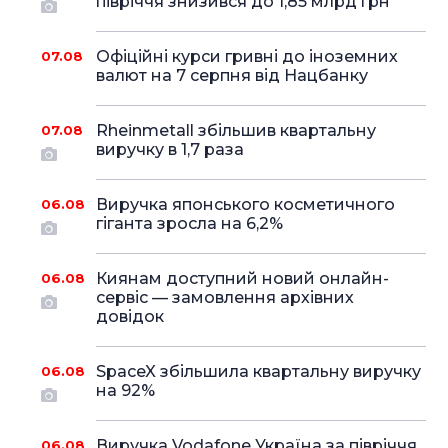
півріччя знизився до 1,85 млрд грн
Офіційні курси гривні до іноземних
07.08
валют на 7 серпня від Нацбанку
Rheinmetall збільшив квартальну
07.08
виручку в 1,7 раза
Виручка японського косметичного
06.08
гіганта зросла на 6,2%
Киянам доступний новий онлайн-
06.08
сервіс — замовлення архівних
довідок
SpaceX збільшила квартальну виручку
06.08
на 92%
Виручка Vodafone Україна за півріччя
06.08