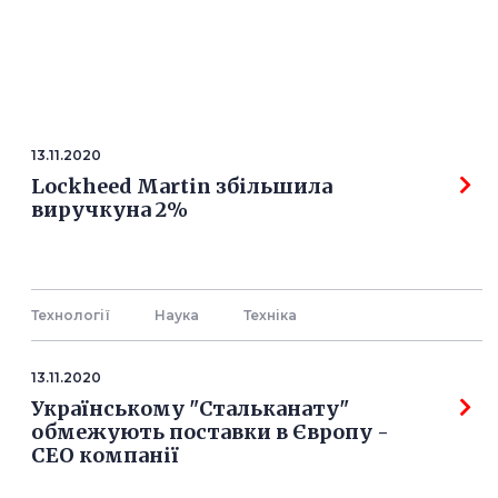
13.11.2020
Lockheed Martin збільшила
виручкуна 2%
Технології
Наука
Технiка
13.11.2020
Українському "Стальканату"
обмежують поставки в Європу -
СЕО компанії