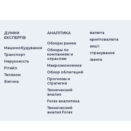
ДУМКИ
АНАЛIТИКА
валюта
ЕКСПЕРТIВ
криптовалюта
Обзоры рынка
акції
Машинобудування
Обзоры по
страхування
компаниям и
Транспорт
отраслям
iвенти
Нерухомість
Макроэкономика
Рітейл
Обзор облигаций
Телеком
Прогнозы и
Хімічна
стратегия
Технический
анализ
Forex аналитика
Технический
анализ Forex