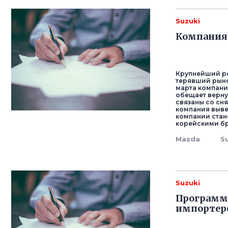
Suzuki
Компания 
Крупнейший ро
терявший рыно
марта компани
обещает верну
связаны со сня
компания выве
компании стан
корейскими б
Mazda
S
Suzuki
Программ
импортеро