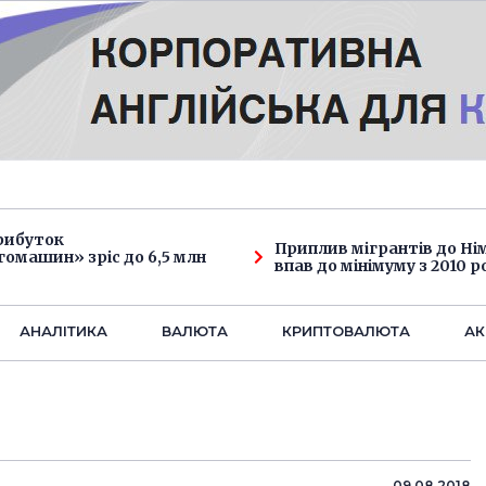
рибуток
Приплив мігрантів до Н
омашин» зріс до 6,5 млн
впав до мінімуму з 2010 р
АНАЛIТИКА
ВАЛЮТА
КРИПТОВАЛЮТА
АК
09.08.2018