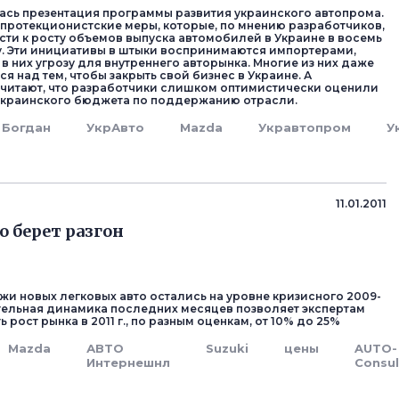
ась презентация программы развития украинского автопрома.
протекционистские меры, которые, по мнению разработчиков,
ти к росту объемов выпуска автомобилей в Украине в восемь
ду. Эти инициативы в штыки воспринимаются импортерами,
в них угрозу для внутреннего авторынка. Многие из них даже
ся над тем, чтобы закрыть свой бизнес в Украине. А
читают, что разработчики слишком оптимистически оценили
украинского бюджета по поддержанию отрасли.
Богдан
УкрАвто
Mazda
Укравтопром
У
11.01.2011
о берет разгон
ажи новых легковых авто остались на уровне кризисного 2009-
тельная динамика последних месяцев позволяет экспертам
 рост рынка в 2011 г., по разным оценкам, от 10% до 25%
Mazda
АВТО
Suzuki
цены
AUTO-
Интернешнл
Consul