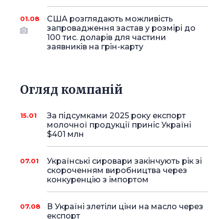
США розглядають можливість
01.08
запровадження застав у розмірі до
100 тис. доларів для частини
заявників на грін-карту
Огляд компаній
За підсумками 2025 року експорт
15.01
молочної продукції приніс Україні
$401 млн
Українські сировари закінчують рік зі
07.01
скороченням виробництва через
конкуренцію з імпортом
В Україні злетіли ціни на масло через
07.08
експорт