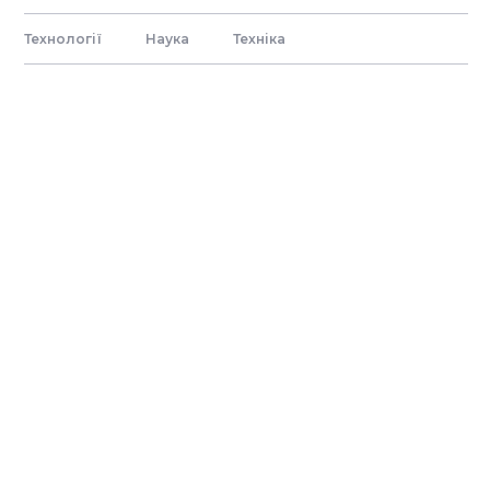
Технології
Наука
Технiка