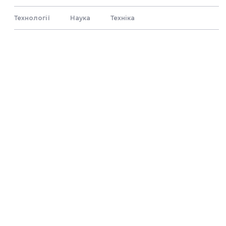
Технології
Наука
Технiка