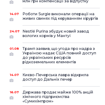
млн грн компенсації за відпустку
Роботи Surgie виконали операції на
14.07
живих свинях під керуванням хірургів
Nestlé Purina збудує новий завод
24.07
вологих кормів у Мантуї
Трамп заявив, що угода про надра з
01.08
Україною надає США повний доступ
до українських ресурсів
рідкоземельних елементів
Києво-Печерська лавра відкрила
14.07
доступ до Дальніх печер
Держава продає майже 100% акцій
16.07
хімічного підприємства
«Сумихімпром»