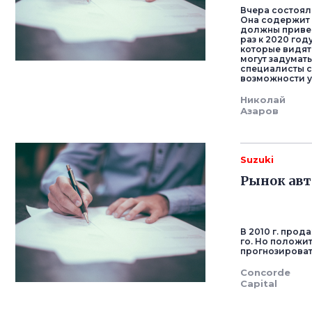
Вчера состоял
Она содержит 
должны привес
раз к 2020 го
которые видят 
могут задумать
специалисты с
возможности 
Николай
Азаров
Suzuki
Рынок авт
В 2010 г. прод
го. Но положи
прогнозировать
Concorde
Capital