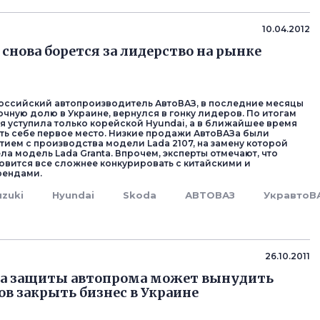
10.04.2012
снова борется за лидерство на рынке
ссийский автопроизводитель АвтоВАЗ, в последние месяцы
чную долю в Украине, вернулся в гонку лидеров. По итогам
я уступила только корейской Hyundai, а в ближайшее время
ть себе первое место. Низкие продажи АвтоВАЗа были
тием с производства модели Lada 2107, на замену которой
ла модель Lada Granta. Впрочем, эксперты отмечают, что
овится все сложнее конкурировать с китайскими и
рендами.
uzuki
Hyundai
Skoda
АВТОВАЗ
УкравтоВ
26.10.2011
а защиты автопрома может вынудить
в закрыть бизнес в Украине