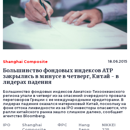
Shanghai Composite
18.06.2015
Большинство фондовых индексов АТР
закрылись в минусе в четверг, Китай - в
лидерах падения
Большинство фондовых индексов Азиатско-Тихоокеанского
региона упали в четверг из-за опасений очередного провала
переговоров Греции с ее международными кредиторами. В
лидерах падения оказался материковый Китай, поскольку на
фоне оттока ликвидности из-за IPO инвесторы опасаются, что
ралли китайского рынка зашло слишком далеко, сообщает
агентство Bloomberg.
IPO
Shanghai
ФРС
Hang
NIKKEI
Composite
Seng
225