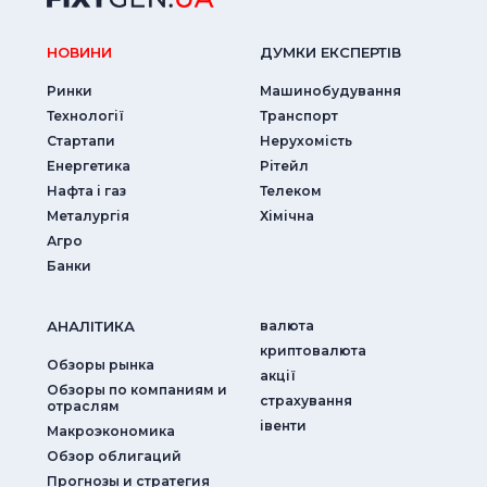
НОВИНИ
ДУМКИ ЕКСПЕРТIВ
Ринки
Машинобудування
Технології
Транспорт
Стартапи
Нерухомість
Енергетика
Рітейл
Нафта і газ
Телеком
Металургія
Хімічна
Агро
Банки
АНАЛIТИКА
валюта
криптовалюта
Обзоры рынка
акції
Обзоры по компаниям и
страхування
отраслям
iвенти
Макроэкономика
Обзор облигаций
Прогнозы и стратегия