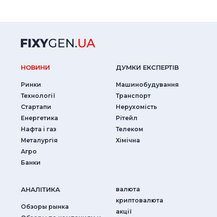
НОВИНИ
ДУМКИ ЕКСПЕРТIВ
Ринки
Машинобудування
Технології
Транспорт
Стартапи
Нерухомість
Енергетика
Рітейл
Нафта і газ
Телеком
Металургія
Хімічна
Агро
Банки
АНАЛIТИКА
валюта
криптовалюта
Обзоры рынка
акції