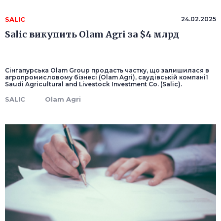
SALIC
24.02.2025
Salic викупить Olam Agri за $4 млрд
Сінгапурська Olam Group продасть частку, що залишилася в
агропромисловому бізнесі (Olam Agri), саудівській компанії
Saudi Agricultural and Livestock Investment Co. (Salic).
SALIC
Olam Agri