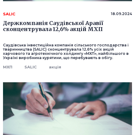
SALIC
18.09.2024
Держкомпанія Саудівської Аравії
сконцентрувала 12,6% акцій МХП
Саудівська інвестиційна компанія сільського господарства і
тваринництва (SALIC) сконцентрувала 12,6% усіх акцій
харчового та агротехнічного холдингу «МХП», найбільшого в
Україні виробника курятини, що перебувають в обігу.
МХП
SALIC
акція