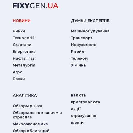
НОВИНИ
ДУМКИ ЕКСПЕРТIВ
Ринки
Машинобудування
Технології
Транспорт
Стартапи
Нерухомість
Енергетика
Рітейл
Нафта і газ
Телеком
Металургія
Хімічна
Агро
Банки
АНАЛIТИКА
валюта
криптовалюта
Обзоры рынка
акції
Обзоры по компаниям и
страхування
отраслям
iвенти
Макроэкономика
Обзор облигаций