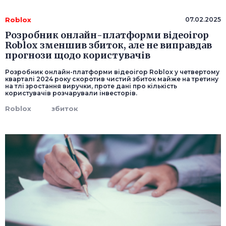
Roblox
07.02.2025
Розробник онлайн-платформи відеоігор
Roblox зменшив збиток, але не виправдав
прогнози щодо користувачів
Розробник онлайн-платформи відеоігор Roblox у четвертому
кварталі 2024 року скоротив чистий збиток майже на третину
на тлі зростання виручки, проте дані про кількість
користувачів розчарували інвесторів.
Roblox
збиток