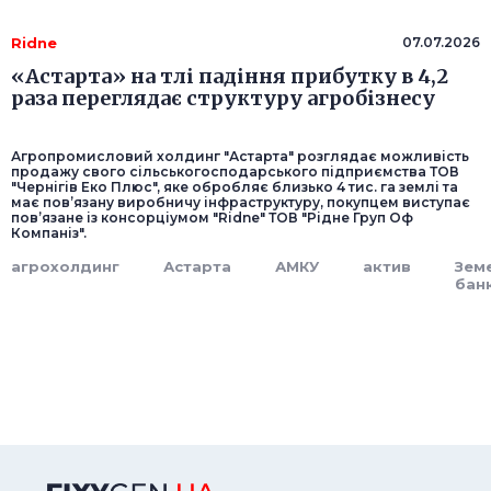
Ridne
07.07.2026
«Астарта» на тлі падіння прибутку в 4,2
раза переглядає структуру агробізнесу
Агропромисловий холдинг "Астарта" розглядає можливість
продажу свого сільськогосподарського підприємства ТОВ
"Чернігів Еко Плюс", яке обробляє близько 4 тис. га землі та
має пов’язану виробничу інфраструктуру, покупцем виступає
пов’язане із консорціумом "Ridne" ТОВ "Рідне Груп Оф
Компаніз".
агрохолдинг
Астарта
АМКУ
актив
Зем
бан