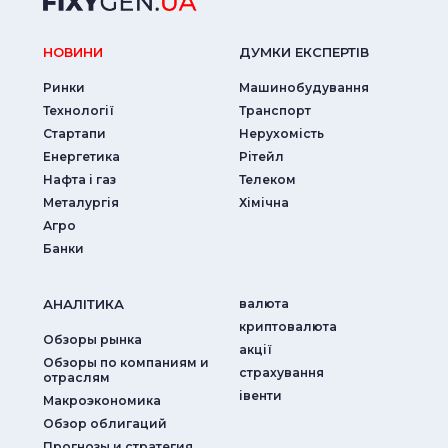
НОВИНИ
ДУМКИ ЕКСПЕРТIВ
Ринки
Машинобудування
Технології
Транспорт
Стартапи
Нерухомість
Енергетика
Рітейл
Нафта і газ
Телеком
Металургія
Хімічна
Агро
Банки
АНАЛIТИКА
валюта
криптовалюта
Обзоры рынка
акції
Обзоры по компаниям и
страхування
отраслям
iвенти
Макроэкономика
Обзор облигаций
Прогнозы и стратегия