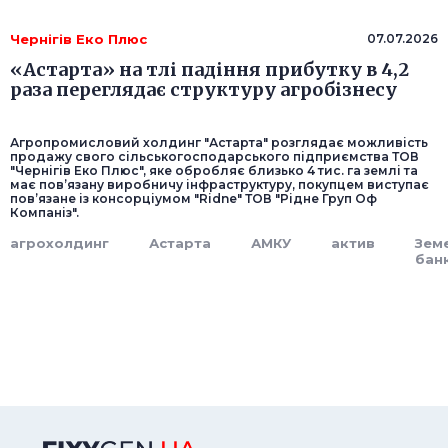
Чернігів Еко Плюс
07.07.2026
«Астарта» на тлі падіння прибутку в 4,2
раза переглядає структуру агробізнесу
Агропромисловий холдинг "Астарта" розглядає можливість
продажу свого сільськогосподарського підприємства ТОВ
"Чернігів Еко Плюс", яке обробляє близько 4 тис. га землі та
має пов’язану виробничу інфраструктуру, покупцем виступає
пов’язане із консорціумом "Ridne" ТОВ "Рідне Груп Оф
Компаніз".
агрохолдинг
Астарта
АМКУ
актив
Зем
бан