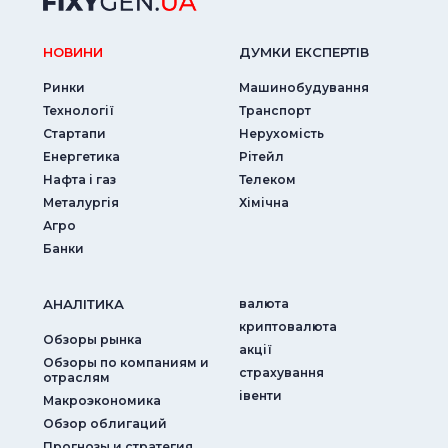
НОВИНИ
ДУМКИ ЕКСПЕРТIВ
Ринки
Машинобудування
Технології
Транспорт
Стартапи
Нерухомість
Енергетика
Рітейл
Нафта і газ
Телеком
Металургія
Хімічна
Агро
Банки
АНАЛIТИКА
валюта
криптовалюта
Обзоры рынка
акції
Обзоры по компаниям и
страхування
отраслям
iвенти
Макроэкономика
Обзор облигаций
Прогнозы и стратегия