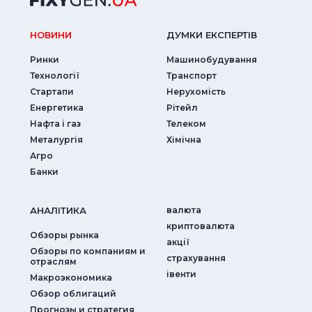
НОВИНИ
ДУМКИ ЕКСПЕРТIВ
Ринки
Машинобудування
Технології
Транспорт
Стартапи
Нерухомість
Енергетика
Рітейл
Нафта і газ
Телеком
Металургія
Хімічна
Агро
Банки
АНАЛIТИКА
валюта
криптовалюта
Обзоры рынка
акції
Обзоры по компаниям и
страхування
отраслям
iвенти
Макроэкономика
Обзор облигаций
Прогнозы и стратегия