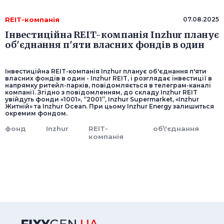
REIT-компанія
07.08.2025
Інвестиційна REIT-компанія Inzhur планує
об'єднання п'яти власних фондів в один
Інвестиційна REIT-компанія Inzhur планує об'єднання п'яти
власних фондів в один - Inzhur REIT, і розглядає інвестиції в
напрямку ритейл-парків, повідомляється в телеграм-каналі
компанії. Згідно з повідомленням, до складу Inzhur REIT
увійдуть фонди «1001», “2001”, Inzhur Supermarket, «Inzhur
Житній» та Inzhur Ocean. При цьому Inzhur Energy залишиться
окремим фондом.
фонд
Inzhur
REIT-
об\'єднання
компанія