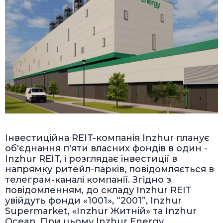
Інвестиційна REIT-компанія Inzhur планує
об'єднання п'яти власних фондів в один -
Inzhur REIT, і розглядає інвестиції в
напрямку ритейл-парків, повідомляється в
телеграм-каналі компанії. Згідно з
повідомленням, до складу Inzhur REIT
увійдуть фонди «1001», “2001”, Inzhur
Supermarket, «Inzhur Житній» та Inzhur
Ocean. При цьому Inzhur Energy