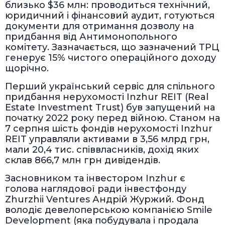
близько $36 млн: проводиться технічний,
юридичний і фінансовий аудит, готуються
документи для отримання дозволу на
придбання від Антимонопольного
комітету. Зазначається, що зазначений ТРЦ
генерує 15% чистого операційного доходу
щорічно.
Перший український сервіс для спільного
придбання нерухомості Inzhur REIT (Real
Estate Investment Trust) був запущений на
початку 2022 року перед війною. Станом на
7 серпня шість фондів нерухомості Inzhur
REIT управляли активами в 3,56 млрд грн,
мали 20,4 тис. співвласників, дохід яких
склав 866,7 млн грн дивідендів.
Засновником та інвестором Inzhur є
голова наглядової ради інвестфонду
Zhurzhii Ventures Андрій Журжий. Фонд
володіє девелоперською компанією Smile
Development (яка побудувала і продала