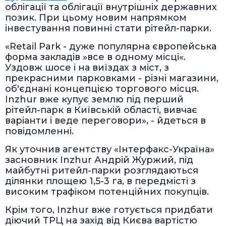
облігації та облігації внутрішніх державних
позик. При цьому новим напрямком
інвестування повинні стати рітейл-парки.
«Retail Park - дуже популярна європейська
форма закладів »все в одному місці«.
Уздовж шосе і на виїздах з міст, з
прекрасними парковками - різні магазини,
об'єднані концепцією торгового місця.
Inzhur вже купує землю під перший
рітейл-парк в Київській області, вивчає
варіанти і веде переговори», - йдеться в
повідомленні.
Як уточнив агентству «Інтерфакс-Україна»
засновник Inzhur Андрій Журжий, під
майбутні ритейл-парки розглядаються
ділянки площею 1,5-3 га, в передмісті з
високим трафіком потенційних покупців.
Крім того, Inzhur вже готується придбати
діючий ТРЦ на захід від Києва вартістю