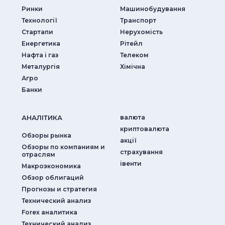
Ринки
Машинобудування
Технології
Транспорт
Стартапи
Нерухомість
Енергетика
Рітейл
Нафта і газ
Телеком
Металургія
Хімічна
Агро
Банки
АНАЛIТИКА
валюта
криптовалюта
Обзоры рынка
акції
Обзоры по компаниям и
страхування
отраслям
iвенти
Макроэкономика
Обзор облигаций
Прогнозы и стратегия
Технический анализ
Forex аналитика
Технический анализ