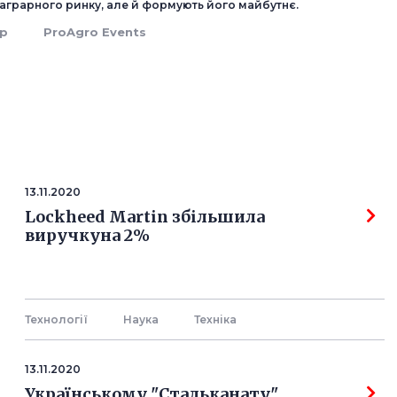
аграрного ринку, але й формують його майбутнє.
up
ProAgro Events
13.11.2020
Lockheed Martin збільшила
виручкуна 2%
Технології
Наука
Технiка
13.11.2020
Українському "Стальканату"