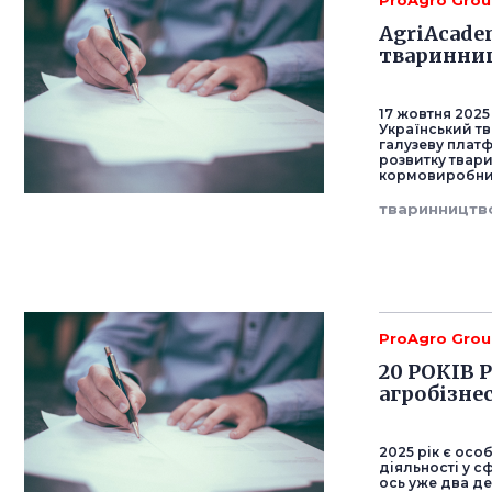
ProAgro Gro
AgriAcade
тваринниц
17 жовтня 2025
Український тв
галузеву плат
розвитку твари
кормовиробниц
тваринництв
ProAgro Gro
20 РОКІВ P
агробізне
2025 рік є осо
діяльності у с
ось уже два д