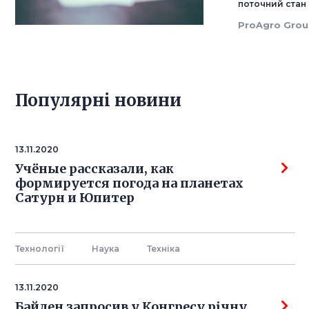
поточний стан 
ProAgro Gro
Популярнi новини
13.11.2020
Учёные рассказали, как
формируется погода на планетах
Сатурн и Юпитер
Технології
Наука
Технiка
13.11.2020
Байден запросив у Конгресу річну