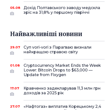
Дохід Полтавського заводу медскла
05.08
зріс на 31,8% у першому півріччі
Найважливіші новини
Суп vori-vori з Парагваю визнали
29.07
найкращою стравою світу
Cryptocurrency Market Ends the Week
01.08
Lower: Bitcoin Drops to $63,000 —
Update from Fixygen
Кравченко задекларував 11,3 млн грн
17.07
доходів за 2025 рік
«Нафтогаз» виплатив Корецькому 2,4
27.07