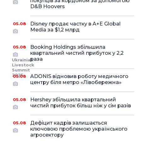
покупців за кордоном за допомогою
D&B Hoovers
Disney продає частку в A+E Global
05.08
Media за $1,2 млрд
Booking Holdings збільшила
05.08
квартальний чистий прибуток у 2,2
раза
Ukrainian
Livestock
Summit
2025
ADONIS відновив роботу медичного
05.08
центру біля метро «Лівобережна»
Hershey збільшила квартальний
05.08
чистий прибуток більш ніж у сім разів
Дефіцит кадрів залишається
05.08
ключовою проблемою українського
агросектору