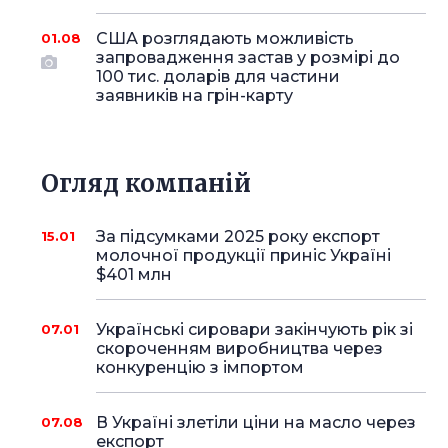
США розглядають можливість
01.08
запровадження застав у розмірі до
100 тис. доларів для частини
заявників на грін-карту
Огляд компаній
За підсумками 2025 року експорт
15.01
молочної продукції приніс Україні
$401 млн
Українські сировари закінчують рік зі
07.01
скороченням виробництва через
конкуренцію з імпортом
В Україні злетіли ціни на масло через
07.08
експорт