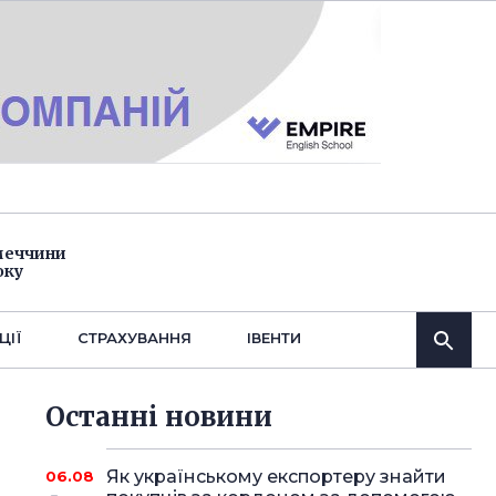
імеччини
оку
ЦІЇ
СТРАХУВАННЯ
IВЕНТИ
Останнi новини
Як українському експортеру знайти
06.08