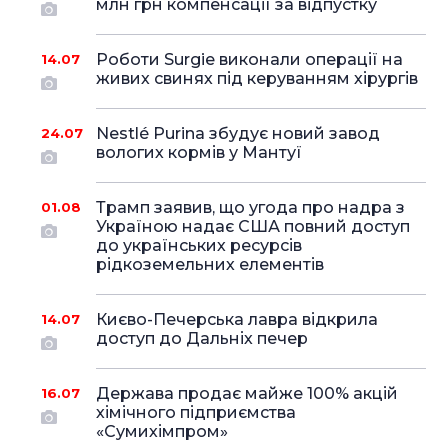
млн грн компенсації за відпустку
Роботи Surgie виконали операції на
14.07
живих свинях під керуванням хірургів
Nestlé Purina збудує новий завод
24.07
вологих кормів у Мантуї
Трамп заявив, що угода про надра з
01.08
Україною надає США повний доступ
до українських ресурсів
рідкоземельних елементів
Києво-Печерська лавра відкрила
14.07
доступ до Дальніх печер
Держава продає майже 100% акцій
16.07
хімічного підприємства
«Сумихімпром»