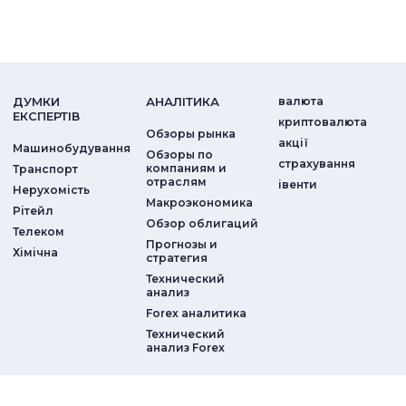
ДУМКИ
АНАЛIТИКА
валюта
ЕКСПЕРТIВ
криптовалюта
Обзоры рынка
акції
Машинобудування
Обзоры по
страхування
компаниям и
Транспорт
отраслям
iвенти
Нерухомість
Макроэкономика
Рітейл
Обзор облигаций
Телеком
Прогнозы и
Хімічна
стратегия
Технический
анализ
Forex аналитика
Технический
анализ Forex