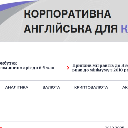
рибуток
Приплив мігрантів до Н
омашин» зріс до 6,5 млн
впав до мінімуму з 2010 р
АНАЛIТИКА
ВАЛЮТА
КРИПТОВАЛЮТА
АК
14.10.2025