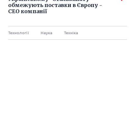
обмежують поставки в Європу -
СЕО компанії
Технології
Наука
Технiка