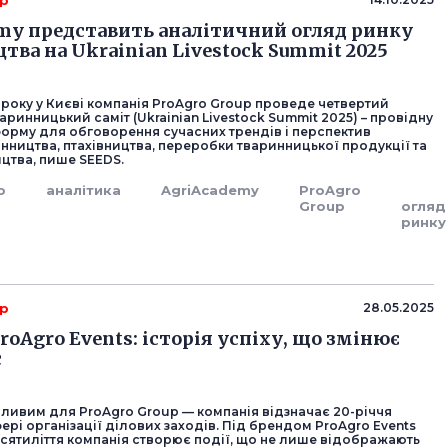
up
my представить аналітичний огляд ринку
тва на Ukrainian Livestock Summit 2025
 року у Києві компанія ProAgro Group проведе четвертий
аринницький саміт (Ukrainian Livestock Summit 2025) – провідну
форму для обговорення сучасних трендів і перспектив
нництва, птахівництва, переробки тваринницької продукції та
тва, пише SEEDS.
о
аналітика
AgriAcademy
ProAgro
Group
огляд
ринку
up
28.05.2025
roAgro Events: історія успіху, що змінює
с
бливим для ProAgro Group — компанія відзначає 20-річчя
фері організації ділових заходів. Під брендом ProAgro Events
есятиліття компанія створює події, що не лише відображають