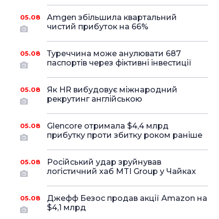
Amgen збільшила квартальний
05.08
чистий прибуток на 66%
Туреччина може анулювати 687
05.08
паспортів через фіктивні інвестиції
Як HR вибудовує міжнародний
05.08
рекрутинг англійською
Glencore отримала $4,4 млрд
05.08
прибутку проти збитку роком раніше
Російський удар зруйнував
05.08
логістичний хаб MTI Group у Чайках
Джефф Безос продав акції Amazon на
05.08
$4,1 млрд