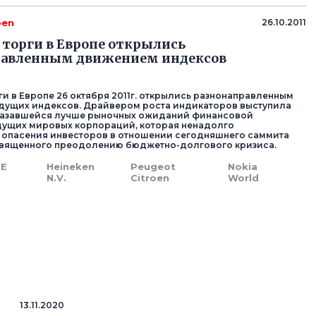
oen
26.10.2011
торги в Европе открылись
равленным движением индексов
и в Европе 26 октября 2011г. открылись разнонаправленным
дущих индексов. Драйвером роста индикаторов выступила
казавшейся лучше рыночных ожиданий финансовой
дущих мировых корпораций, которая ненадолго
опасения инвесторов в отношении сегодняшнего саммита
священного преодолению бюджетно-долгового кризиса.
SE
Heineken
Peugeot
Nokia
N.V.
Citroen
World
13.11.2020