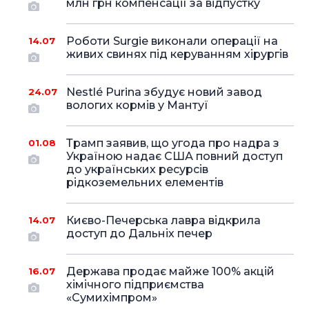
млн грн компенсації за відпустку
Роботи Surgie виконали операції на
14.07
живих свинях під керуванням хірургів
Nestlé Purina збудує новий завод
24.07
вологих кормів у Мантуї
Трамп заявив, що угода про надра з
01.08
Україною надає США повний доступ
до українських ресурсів
рідкоземельних елементів
Києво-Печерська лавра відкрила
14.07
доступ до Дальніх печер
Держава продає майже 100% акцій
16.07
хімічного підприємства
«Сумихімпром»