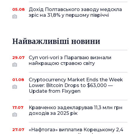
Дохід Полтавського заводу медскла
05.08
зріс на 31,8% у першому півріччі
Найважливіші новини
Суп vori-vori з Парагваю визнали
29.07
найкращою стравою світу
Cryptocurrency Market Ends the Week
01.08
Lower: Bitcoin Drops to $63,000 —
Update from Fixygen
Кравченко задекларував 11,3 млн грн
17.07
доходів за 2025 рік
«Нафтогаз» виплатив Корецькому 2,4
27.07