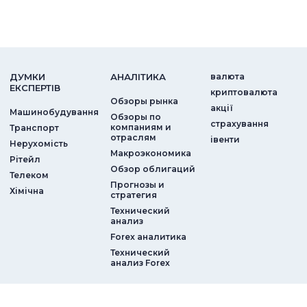
ДУМКИ
АНАЛIТИКА
валюта
ЕКСПЕРТIВ
криптовалюта
Обзоры рынка
акції
Машинобудування
Обзоры по
страхування
компаниям и
Транспорт
отраслям
iвенти
Нерухомість
Макроэкономика
Рітейл
Обзор облигаций
Телеком
Прогнозы и
Хімічна
стратегия
Технический
анализ
Forex аналитика
Технический
анализ Forex