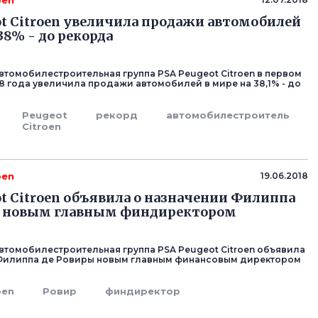
oen
ot Citroen увеличила продажи автомобилей
38% - до рекорда
втомобилестроительная группа PSA Peugeot Citroen в первом
8 года увеличила продажи автомобилей в мире на 38,1% - до
Peugeot
рекорд
автомобилестроитель
Citroen
oen
19.06.2018
ot Citroen объявила о назначении Филиппа
ы новым главным финдиректором
втомобилестроительная группа PSA Peugeot Citroen объявила
 Филиппа де Ровиры новым главным финансовым директором
oen
Ровир
финдиректор