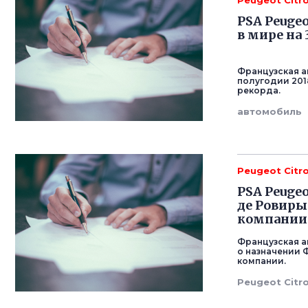
Peugeot Citr
PSA Peuge
в мире на 
Французская а
полугодии 201
рекорда.
автомобиль
Peugeot Citr
PSA Peuge
де Ровир
компании
Французская а
о назначении
компании.
Peugeot Citr