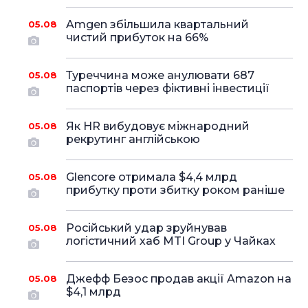
Amgen збільшила квартальний
05.08
чистий прибуток на 66%
Туреччина може анулювати 687
05.08
паспортів через фіктивні інвестиції
Як HR вибудовує міжнародний
05.08
рекрутинг англійською
Glencore отримала $4,4 млрд
05.08
прибутку проти збитку роком раніше
Російський удар зруйнував
05.08
логістичний хаб MTI Group у Чайках
Джефф Безос продав акції Amazon на
05.08
$4,1 млрд