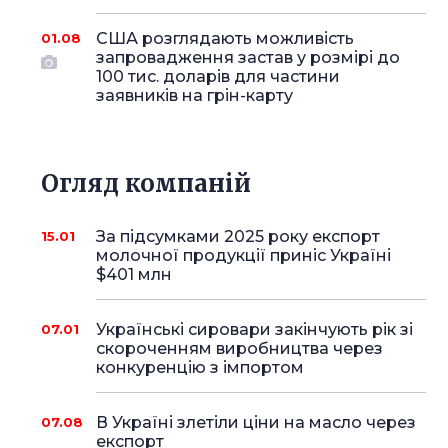
США розглядають можливість
01.08
запровадження застав у розмірі до
100 тис. доларів для частини
заявників на грін-карту
Огляд компаній
За підсумками 2025 року експорт
15.01
молочної продукції приніс Україні
$401 млн
Українські сировари закінчують рік зі
07.01
скороченням виробництва через
конкуренцію з імпортом
В Україні злетіли ціни на масло через
07.08
експорт