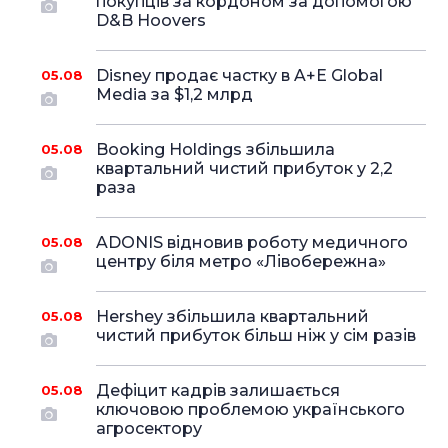
покупців за кордоном за допомогою
D&B Hoovers
Disney продає частку в A+E Global
05.08
Media за $1,2 млрд
Booking Holdings збільшила
05.08
квартальний чистий прибуток у 2,2
раза
ADONIS відновив роботу медичного
05.08
центру біля метро «Лівобережна»
Hershey збільшила квартальний
05.08
чистий прибуток більш ніж у сім разів
Дефіцит кадрів залишається
05.08
ключовою проблемою українського
агросектору