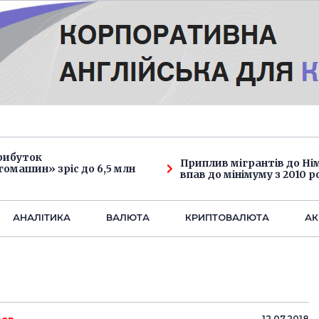
рибуток
Приплив мігрантів до Н
омашин» зріс до 6,5 млн
впав до мінімуму з 2010 р
АНАЛIТИКА
ВАЛЮТА
КРИПТОВАЛЮТА
АК
12.07.2018