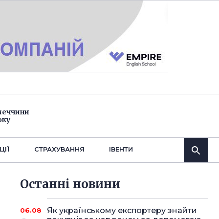
імеччини
оку
ЦІЇ
СТРАХУВАННЯ
IВЕНТИ
Останнi новини
Як українському експортеру знайти
06.08