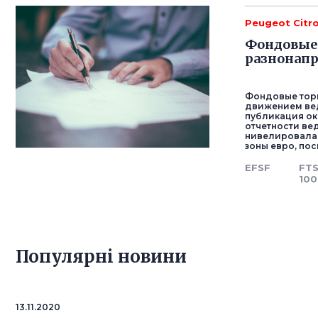
Peugeot Citr
Фондовые 
разнонап
Фондовые торг
движением ве
публикация о
отчетности ве
нивелировала 
зоны евро, по
EFSF
FT
100
Популярнi новини
13.11.2020