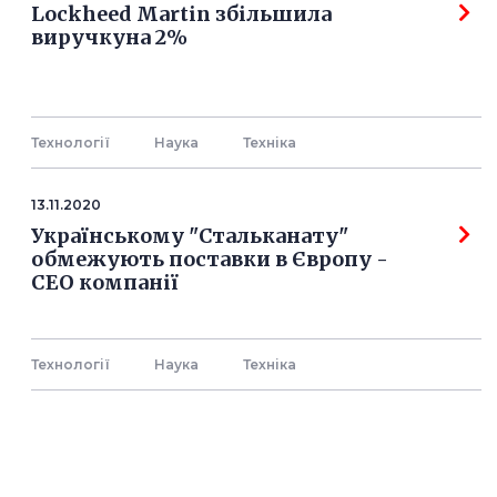
Lockheed Martin збільшила
виручкуна 2%
Технології
Наука
Технiка
13.11.2020
Українському "Стальканату"
обмежують поставки в Європу -
СЕО компанії
Технології
Наука
Технiка