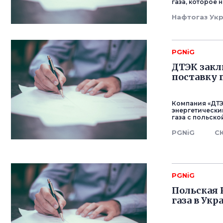
газа, которое н
Нафтогаз Ук
PGNiG
ДТЭК закл
поставку 
Компания «ДТЭ
энергетически
газа с польск
PGNiG
С
PGNiG
Польская 
газа в Укр