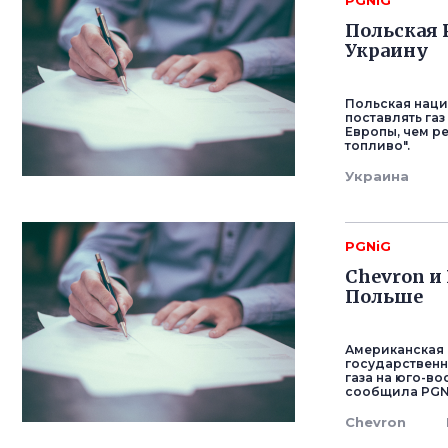
PGNiG
Польская 
Украину
Польская наци
поставлять газ
Европы, чем р
топливо".
Украина
PGNiG
Chevron и
Польше
Американская 
государственн
газа на юго-во
сообщила PGNi
Chevron