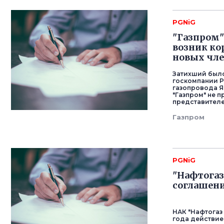
PGNiG
"Газпром" 
возник ко
новых чле
Затихший было
госкомпании P
газопровода Я
"Газпром" не 
представителе
Газпром
PGNiG
"Нафтогаз
соглашени
НАК "Нафтогаз
года действие