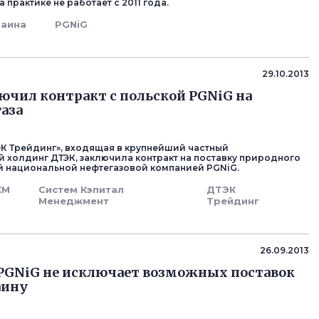
а практике не работает с 2011 года.
раина
PGNiG
29.10.2013
ючил контракт с польской PGNiG на
газа
К Трейдинг», входящая в крупнейший частный
й холдинг ДТЭК, заключила контракт на поставку природного
ой национальной нефтегазовой компанией PGNiG.
КМ
Систем Кэпитал
ДТЭК
Менеджмент
Трейдинг
26.09.2013
PGNiG не исключает возможных поставок
аину