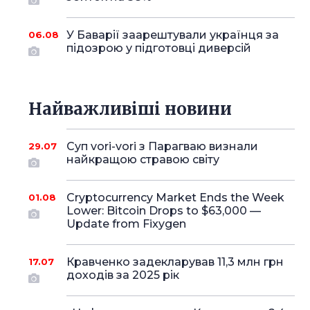
У Баварії заарештували українця за
06.08
підозрою у підготовці диверсій
Найважливіші новини
Суп vori-vori з Парагваю визнали
29.07
найкращою стравою світу
Cryptocurrency Market Ends the Week
01.08
Lower: Bitcoin Drops to $63,000 —
Update from Fixygen
Кравченко задекларував 11,3 млн грн
17.07
доходів за 2025 рік