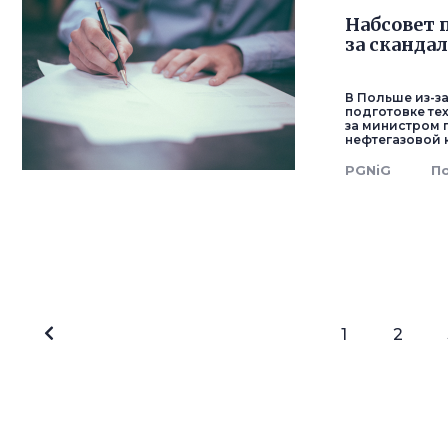
Набсовет 
за сканда
В Польше из-з
подготовке те
за министром 
нефтегазовой 
PGNiG
П
1
2