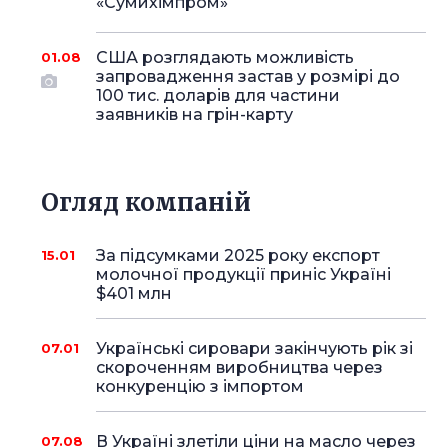
«Сумихімпром»
США розглядають можливість
01.08
запровадження застав у розмірі до
100 тис. доларів для частини
заявників на грін-карту
Огляд компаній
За підсумками 2025 року експорт
15.01
молочної продукції приніс Україні
$401 млн
Українські сировари закінчують рік зі
07.01
скороченням виробництва через
конкуренцію з імпортом
В Україні злетіли ціни на масло через
07.08