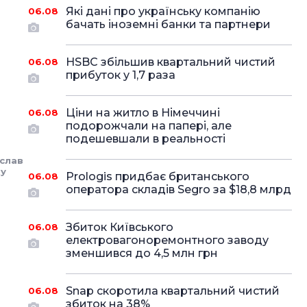
Які дані про українську компанію
06.08
бачать іноземні банки та партнери
HSBC збільшив квартальний чистий
06.08
прибуток у 1,7 раза
Ціни на житло в Німеччині
06.08
подорожчали на папері, але
подешевшали в реальності
слав
у
Prologis придбає британського
06.08
оператора складів Segro за $18,8 млрд
Збиток Київського
06.08
електровагоноремонтного заводу
зменшився до 4,5 млн грн
Snap скоротила квартальний чистий
06.08
збиток на 38%