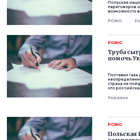
Польская наци
переговоров о 
возможность в
PGNiG
Dz
PGNiG
Труба сыг
помочь Ук
Поставки газа 
неопределенны
страна не пойд
что российска
Украина
PGNiG
Польская 