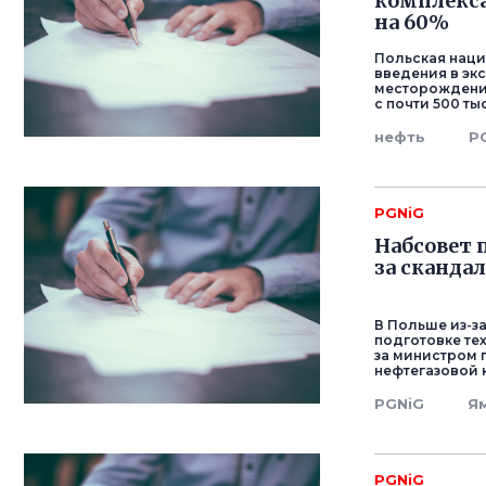
комплекс
на 60%
Польская наци
введения в эк
месторождений
с почти 500 ты
нефть
P
PGNiG
Набсовет 
за сканда
В Польше из-з
подготовке те
за министром 
нефтегазовой 
PGNiG
Я
PGNiG