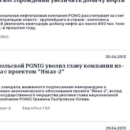
а месторождений увеличить добычу нефти
ональная нефтегазовая компания PGNIG рассчитывает за счет
сплуатацию нового - крупнейшего в стране - комплекса
 увеличить ежегодную добычу нефти до около 800 тыс. тонн
с. в прошлом году.
GNiG
30.04.2013
польской PGNIG уволил главу компании из-
ла с проектом ”Ямал-2”
а скандала, вызванного подписанием меморандума о
хнико-экономического обоснования проекта ”Ямал-2”, вслед
государственного имущества уволена глава национальной
компании PGNIG Гражина Пьотровска-Олива.
мал-2
ЕвроПол ГАЗ
29.04.2013