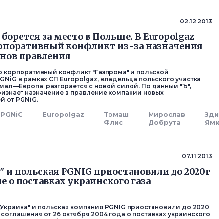
02.12.2013
борется за место в Польше. В Europolgaz
рпоративный конфликт из-за назначения
нов правления
 корпоративный конфликт "Газпрома" и польской
GNiG в рамках СП Europolgaz, владельца польского участка
мал—Европа, разгорается с новой силой. По данным "Ъ",
признает назначение в правление компании новых
й от PGNiG.
PGNiG
Europolgaz
Томаш
Мирослав
Зди
Флис
Добрута
Ямк
07.11.2013
" и польская PGNIG приостановили до 2020г
е о поставках украинского газа
 Украина" и польская компания PGNIG приостановили до 2020
 соглашения от 26 октября 2004 года о поставках украинского