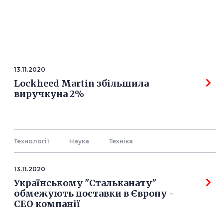
13.11.2020
Lockheed Martin збільшила
виручкуна 2%
Технології
Наука
Технiка
13.11.2020
Українському "Стальканату"
обмежують поставки в Європу -
СЕО компанії