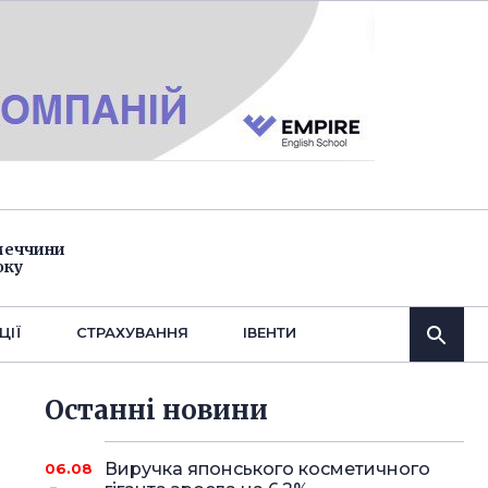
імеччини
оку
ЦІЇ
СТРАХУВАННЯ
IВЕНТИ
Останнi новини
Виручка японського косметичного
06.08