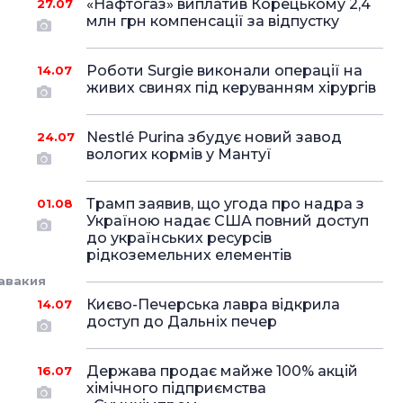
«Нафтогаз» виплатив Корецькому 2,4
27.07
млн грн компенсації за відпустку
Роботи Surgie виконали операції на
14.07
живих свинях під керуванням хірургів
Nestlé Purina збудує новий завод
24.07
вологих кормів у Мантуї
Трамп заявив, що угода про надра з
01.08
Україною надає США повний доступ
до українських ресурсів
рідкоземельних елементів
авакия
Києво-Печерська лавра відкрила
14.07
доступ до Дальніх печер
Держава продає майже 100% акцій
16.07
хімічного підприємства