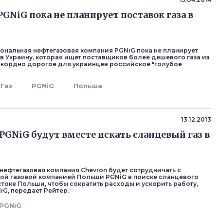
PGNiG пока не планирует поставок газа в
ональная нефтегазовая компания PGNiG пока не планирует
 в Украину, которая ищет поставщиков более дешевого газа из
екордно дорогое для украинцев российское "голубое
Газ
PGNiG
Польша
13.12.2013
 PGNiG будут вместе искать сланцевый газ в
нефтегазовая компания Chevron будет сотрудничать с
ой газовой компанией Польши PGNiG в поиске сланцевого
стоке Польши, чтобы сократить расходы и ускорить работу,
G, передает Рейтер.
PGNiG