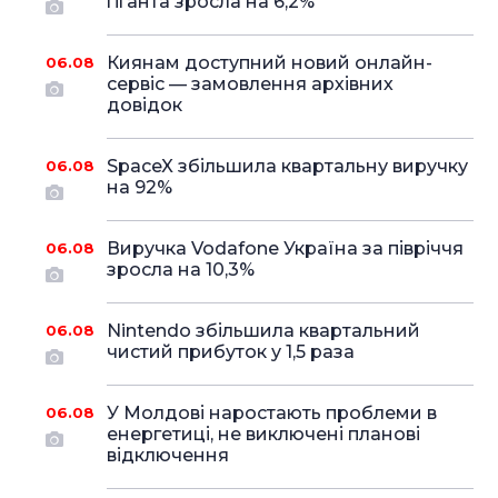
гіганта зросла на 6,2%
Киянам доступний новий онлайн-
06.08
сервіс — замовлення архівних
довідок
SpaceX збільшила квартальну виручку
06.08
на 92%
Виручка Vodafone Україна за півріччя
06.08
зросла на 10,3%
Nintendo збільшила квартальний
06.08
чистий прибуток у 1,5 раза
У Молдові наростають проблеми в
06.08
енергетиці, не виключені планові
відключення