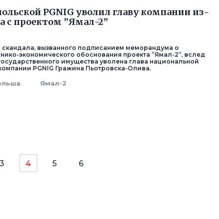
польской PGNIG уволил главу компании из-
ла с проектом ”Ямал-2”
а скандала, вызванного подписанием меморандума о
хнико-экономического обоснования проекта ”Ямал-2”, вслед
государственного имущества уволена глава национальной
компании PGNIG Гражина Пьотровска-Олива.
ольша
Ямал-2
3
4
5
6