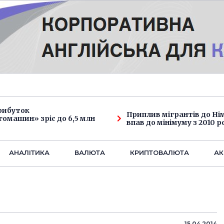
рибуток
Приплив мігрантів до Н
омашин» зріс до 6,5 млн
впав до мінімуму з 2010 р
АНАЛIТИКА
ВАЛЮТА
КРИПТОВАЛЮТА
АК
15.04.2014