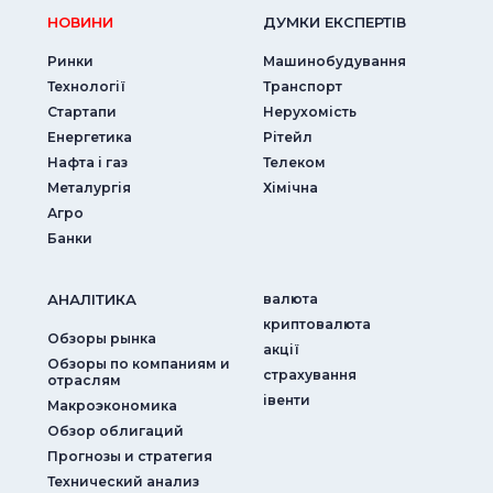
НОВИНИ
ДУМКИ ЕКСПЕРТIВ
Ринки
Машинобудування
Технології
Транспорт
Стартапи
Нерухомість
Енергетика
Рітейл
Нафта і газ
Телеком
Металургія
Хімічна
Агро
Банки
АНАЛIТИКА
валюта
криптовалюта
Обзоры рынка
акції
Обзоры по компаниям и
страхування
отраслям
iвенти
Макроэкономика
Обзор облигаций
Прогнозы и стратегия
Технический анализ