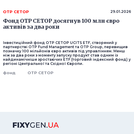
OTP CETOP
29.01.2026
Фонд OTP CETOP досягнув 100 млн євро
активів за два роки
Інвестиційний фонд OTP CETOP UCITS ETF, створений у
партнерстві OTP Fund Management та OTP Group, перевищив
позначку 100 мільйонів євро активів під управлінням. Менш
ніж за два роки з моменту запуску продукт став одним із
найдинамічніше зростаючих ETF (торговий індексний фонд) у
регіоні Центральної та Східної Європи.
фонд
OTP CETOP