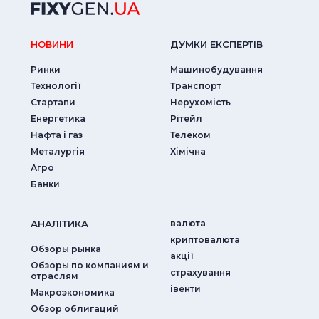
НОВИНИ
ДУМКИ ЕКСПЕРТIВ
Ринки
Машинобудування
Технології
Транспорт
Стартапи
Нерухомість
Енергетика
Рітейл
Нафта і газ
Телеком
Металургія
Хімічна
Агро
Банки
АНАЛIТИКА
валюта
криптовалюта
Обзоры рынка
акції
Обзоры по компаниям и
страхування
отраслям
iвенти
Макроэкономика
Обзор облигаций