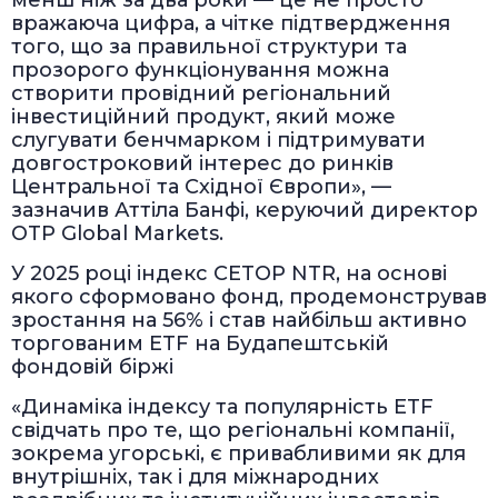
менш ніж за два роки — це не просто
вражаюча цифра, а чітке підтвердження
того, що за правильної структури та
прозорого функціонування можна
створити провідний регіональний
інвестиційний продукт, який може
слугувати бенчмарком і підтримувати
довгостроковий інтерес до ринків
Центральної та Східної Європи», —
зазначив Аттіла Банфі, керуючий директор
OTP Global Markets.
У 2025 році індекс CETOP NTR, на основі
якого сформовано фонд, продемонстрував
зростання на 56% і став найбільш активно
торгованим ETF на Будапештській
фондовій біржі
«Динаміка індексу та популярність ETF
свідчать про те, що регіональні компанії,
зокрема угорські, є привабливими як для
внутрішніх, так і для міжнародних