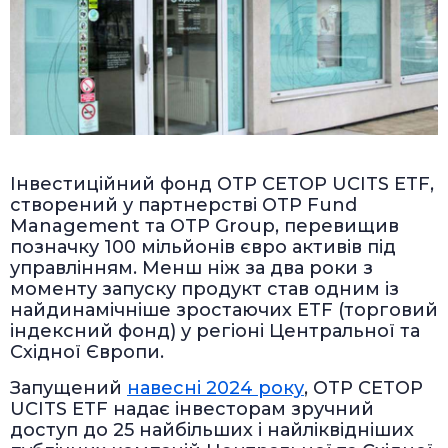
Інвестиційний фонд OTP CETOP UCITS ETF,
створений у партнерстві OTP Fund
Management та OTP Group, перевищив
позначку 100 мільйонів євро активів під
управлінням. Менш ніж за два роки з
моменту запуску продукт став одним із
найдинамічніше зростаючих ETF (торговий
індексний фонд) у регіоні Центральної та
Східної Європи.
Запущений
навесні 2024 року
, OTP CETOP
UCITS ETF надає інвесторам зручний
доступ до 25 найбільших і найліквідніших