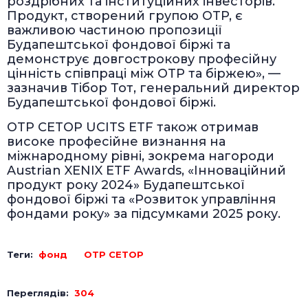
роздрібних та інституційних інвесторів.
Продукт, створений групою OTP, є
важливою частиною пропозиції
Будапештської фондової біржі та
демонструє довгострокову професійну
цінність співпраці між OTP та біржею», —
зазначив Тібор Тот, генеральний директор
Будапештської фондової біржі.
OTP CETOP UCITS ETF також отримав
високе професійне визнання на
міжнародному рівні, зокрема нагороди
Austrian XENIX ETF Awards, «Інноваційний
продукт року 2024» Будапештської
фондової біржі та «Розвиток управління
фондами року» за підсумками 2025 року.
Теги:
фонд
OTP CETOP
Переглядів:
304