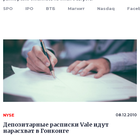
SPO
IPO
ВТБ
Магнит
Nasdaq
Face
NYSE
08.12.2010
Депозитарные расписки Vale идут
нарасхват в Гонконге