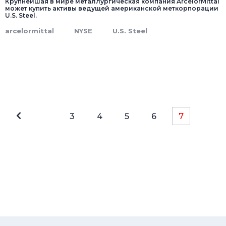
Крупнейшая в мире металлургическая компания ArcelorMittal
может купить активы ведущей американской меткорпорации
U.S. Steel.
arcelormittal
NYSE
U.S. Steel
3
4
5
6
7