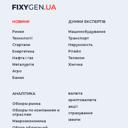
НОВИНИ
ДУМКИ ЕКСПЕРТIВ
Ринки
Машинобудування
Технології
Транспорт
Стартапи
Нерухомість
Енергетика
Рітейл
Нафта і газ
Телеком
Металургія
Хімічна
Агро
Банки
АНАЛIТИКА
валюта
криптовалюта
Обзоры рынка
акції
Обзоры по компаниям и
страхування
отраслям
iвенти
Макроэкономика
Обзор облигаций