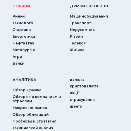
НОВИНИ
ДУМКИ ЕКСПЕРТIВ
Ринки
Машинобудування
Технології
Транспорт
Стартапи
Нерухомість
Енергетика
Рітейл
Нафта і газ
Телеком
Металургія
Хімічна
Агро
Банки
АНАЛIТИКА
валюта
криптовалюта
Обзоры рынка
акції
Обзоры по компаниям и
страхування
отраслям
iвенти
Макроэкономика
Обзор облигаций
Прогнозы и стратегия
Технический анализ