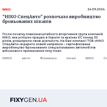
NIKO
24.09.2024
"НІКО СпецАвто" розпочало виробництво
броньованих пікапів
Після початку повномасштабного вторгнення група компаній
NIKO, яка успішно працює в Україні та країнах ЄС понад 30
років, розширила свою діяльність. На базі компанії ТОВ «НІКО
СпецАвто» відкрито новий напрямок – сертифіковане
виробництво броньованих спеціалізованих автомобілів
військового призначення типу пікап.
НИКО
авто
Фоменко
пікап
NIKO
С