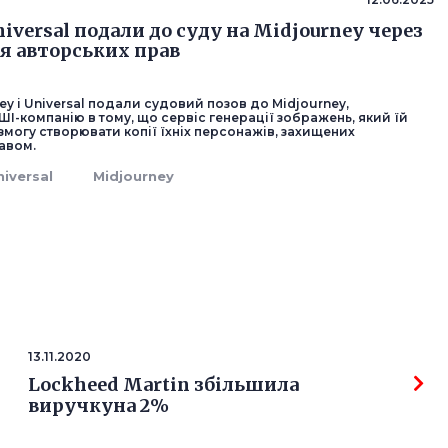
niversal подали до суду на Midjourney через
 авторських прав
ney і Universal подали судовий позов до Midjourney,
І-компанію в тому, що сервіс генерації зображень, який їй
змогу створювати копії їхніх персонажів, захищених
авом.
niversal
Midjourney
13.11.2020
Lockheed Martin збільшила
виручкуна 2%