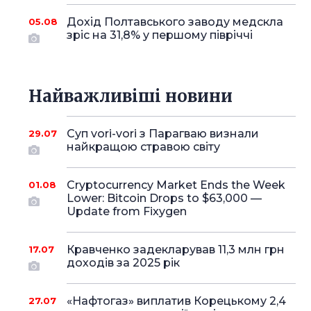
Дохід Полтавського заводу медскла
05.08
зріс на 31,8% у першому півріччі
Найважливіші новини
Суп vori-vori з Парагваю визнали
29.07
найкращою стравою світу
Cryptocurrency Market Ends the Week
01.08
Lower: Bitcoin Drops to $63,000 —
Update from Fixygen
Кравченко задекларував 11,3 млн грн
17.07
доходів за 2025 рік
«Нафтогаз» виплатив Корецькому 2,4
27.07