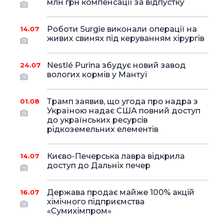
млн грн компенсації за відпустку
Роботи Surgie виконали операції на
14.07
живих свинях під керуванням хірургів
Nestlé Purina збудує новий завод
24.07
вологих кормів у Мантуї
Трамп заявив, що угода про надра з
01.08
Україною надає США повний доступ
до українських ресурсів
рідкоземельних елементів
Києво-Печерська лавра відкрила
14.07
доступ до Дальніх печер
Держава продає майже 100% акцій
16.07
хімічного підприємства
«Сумихімпром»