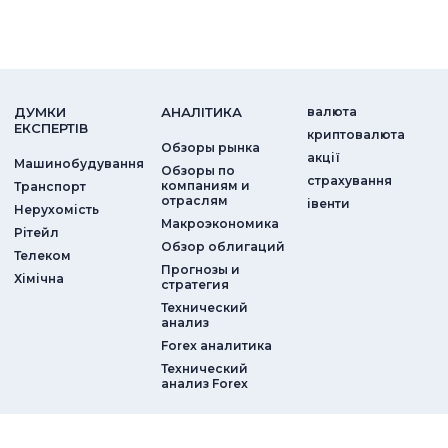
ДУМКИ
АНАЛIТИКА
валюта
ЕКСПЕРТIВ
криптовалюта
Обзоры рынка
акції
Машинобудування
Обзоры по
страхування
компаниям и
Транспорт
отраслям
iвенти
Нерухомість
Макроэкономика
Рітейл
Обзор облигаций
Телеком
Прогнозы и
Хімічна
стратегия
Технический
анализ
Forex аналитика
Технический
анализ Forex