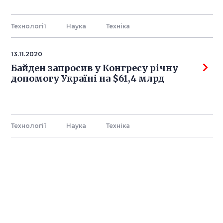
Технології
Наука
Технiка
13.11.2020
Байден запросив у Конгресу річну
допомогу Україні на $61,4 млрд
Технології
Наука
Технiка