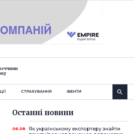
імеччини
оку
ЦІЇ
СТРАХУВАННЯ
IВЕНТИ
Останнi новини
Як українському експортеру знайти
06.08