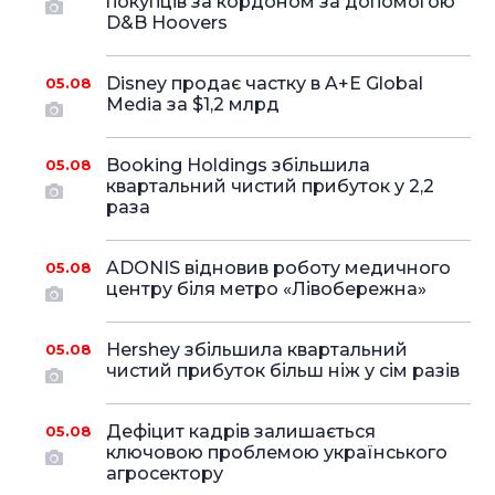
покупців за кордоном за допомогою
D&B Hoovers
Disney продає частку в A+E Global
05.08
Media за $1,2 млрд
Booking Holdings збільшила
05.08
квартальний чистий прибуток у 2,2
раза
ADONIS відновив роботу медичного
05.08
центру біля метро «Лівобережна»
Hershey збільшила квартальний
05.08
чистий прибуток більш ніж у сім разів
Дефіцит кадрів залишається
05.08
ключовою проблемою українського
агросектору