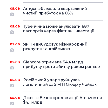
Amgen збільшила квартальний
05.08
чистий прибуток на 66%
Туреччина може анулювати 687
05.08
паспортів через фіктивні інвестиції
Як HR вибудовує міжнародний
05.08
рекрутинг англійською
Glencore отримала $4,4 млрд
05.08
прибутку проти збитку роком раніше
Російський удар зруйнував
05.08
логістичний хаб MTI Group у Чайках
Джефф Безос продав акції Amazon на
05.08
$4,1 млрд