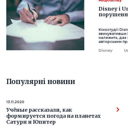
Midjourney
Disney і U
порушення
Кіностудії Dis
звинувативши Ш
належить, дає 
авторським пр
Disney
U
Популярнi новини
13.11.2020
Учёные рассказали, как
формируется погода на планетах
Сатурн и Юпитер