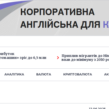
рибуток
Приплив мігрантів до Н
омашин» зріс до 6,5 млн
впав до мінімуму з 2010 р
АНАЛIТИКА
ВАЛЮТА
КРИПТОВАЛЮТА
АК
12.06.2025