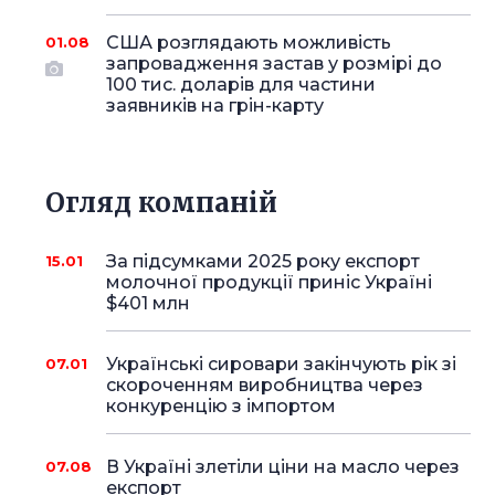
США розглядають можливість
01.08
запровадження застав у розмірі до
100 тис. доларів для частини
заявників на грін-карту
Огляд компаній
За підсумками 2025 року експорт
15.01
молочної продукції приніс Україні
$401 млн
Українські сировари закінчують рік зі
07.01
скороченням виробництва через
конкуренцію з імпортом
В Україні злетіли ціни на масло через
07.08
експорт