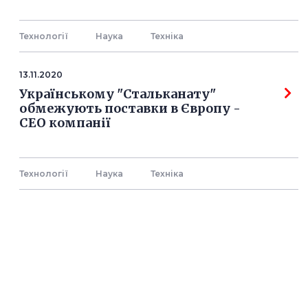
Технології
Наука
Технiка
13.11.2020
Українському "Стальканату"
обмежують поставки в Європу -
СЕО компанії
Технології
Наука
Технiка