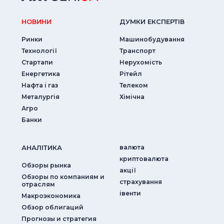
НОВИНИ
ДУМКИ ЕКСПЕРТIВ
Ринки
Машинобудування
Технології
Транспорт
Стартапи
Нерухомість
Енергетика
Рітейл
Нафта і газ
Телеком
Металургія
Хімічна
Агро
Банки
АНАЛIТИКА
валюта
криптовалюта
Обзоры рынка
акції
Обзоры по компаниям и
страхування
отраслям
iвенти
Макроэкономика
Обзор облигаций
Прогнозы и стратегия