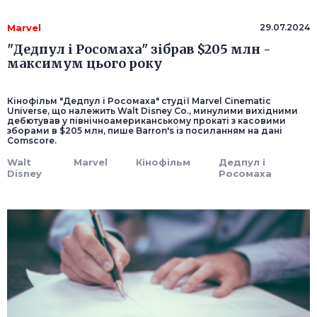
Marvel
29.07.2024
"Дедпул і Росомаха" зібрав $205 млн -
максимум цього року
Кінофільм "Дедпул і Росомаха" студії Marvel Cinematic
Universe, що належить Walt Disney Co., минулими вихідними
дебютував у північноамериканському прокаті з касовими
зборами в $205 млн, пише Barron's із посиланням на дані
Comscore.
Walt
Marvel
Кінофільм
Дедпул і
Disney
Росомаха