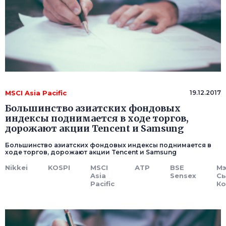
MSCI Asia Pacific
19.12.2017
Большинство азиатских фондовых
индексы поднимается в ходе торгов,
дорожают акции Tencent и Samsung
Большинство азиатских фондовых индексы поднимается в
ходе торгов, дорожают акции Tencent и Samsung
Nikkei
KOSPI
MSCI
АТР
BSE
Мэ
Asia
Sensex
Сь
Pacific
Ко