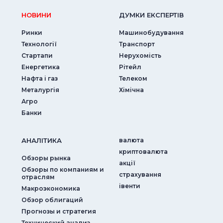
НОВИНИ
ДУМКИ ЕКСПЕРТIВ
Ринки
Машинобудування
Технології
Транспорт
Стартапи
Нерухомість
Енергетика
Рітейл
Нафта і газ
Телеком
Металургія
Хімічна
Агро
Банки
АНАЛIТИКА
валюта
криптовалюта
Обзоры рынка
акції
Обзоры по компаниям и
страхування
отраслям
iвенти
Макроэкономика
Обзор облигаций
Прогнозы и стратегия
Технический анализ