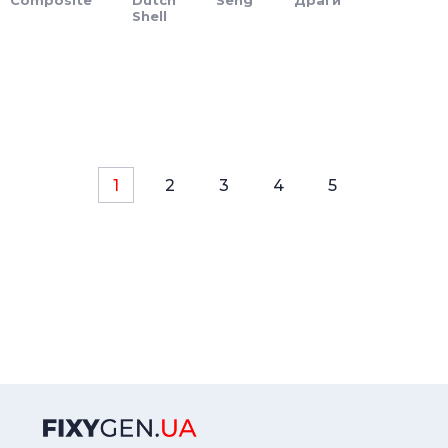
Composite
Dutch
Seng
Драги
Shell
1
2
3
4
5