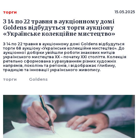
торги
15.05.2025
З 14 по 22 травня в аукціонному домі
Goldens відбудуться торги аукціону
«Українське колекційне мистецтво»
З 14 по 22 травня в аукціонному домі Goldens відбудуться
торги 68 аукціону «Українське колекційне мистецтво». До
аукціонної добірки увійшли роботи знакових митців
українського мистецтва ХХ – початку ХХІ століття. Колекція
ретельно сформована з урахуванням різних художніх
напрямів, поколінь та регіонів, і відображає глибину,
традицію та інновації українського живопису.
торги
Goldens