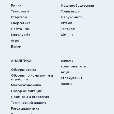
Ринки
Машинобудування
Технології
Транспорт
Стартапи
Нерухомість
Енергетика
Рітейл
Нафта і газ
Телеком
Металургія
Хімічна
Агро
Банки
АНАЛIТИКА
валюта
криптовалюта
Обзоры рынка
акції
Обзоры по компаниям и
страхування
отраслям
iвенти
Макроэкономика
Обзор облигаций
Прогнозы и стратегия
Технический анализ
Forex аналитика