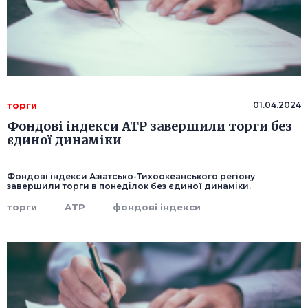
торги
01.04.2024
Фондові індекси АТР завершили торги без
єдиної динаміки
Фондові індекси Азіатсько-Тихоокеанського регіону
завершили торги в понеділок без єдиної динаміки.
торги
АТР
фондові індекси