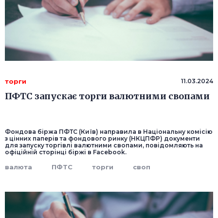
торги
11.03.2024
ПФТС запускає торги валютними свопами
Фондова біржа ПФТС (Київ) направила в Національну комісію
з цінних паперів та фондового ринку (НКЦПФР) документи
для запуску торгівлі валютними свопами, повідомляють на
офіційній сторінці біржі в Facebоok.
валюта
ПФТС
торги
своп