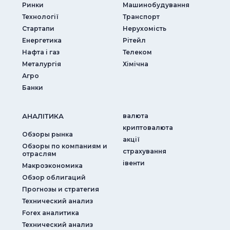
Ринки
Машинобудування
Технології
Транспорт
Стартапи
Нерухомість
Енергетика
Рітейл
Нафта і газ
Телеком
Металургія
Хімічна
Агро
Банки
АНАЛIТИКА
валюта
криптовалюта
Обзоры рынка
акції
Обзоры по компаниям и
страхування
отраслям
iвенти
Макроэкономика
Обзор облигаций
Прогнозы и стратегия
Технический анализ
Forex аналитика
Технический анализ