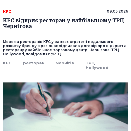
KFC
08.05.2026
KFC відкриє ресторан у найбільшому ТРЦ
Чернігова
Мережа ресторанів KFC у рамках стратегії подальшого
розвитку бренду в регіонах підписала договір про відкриття
ресторану у найбільшом торговому центрі Чернігова, ТРЦ
Hollywood, повідомляє УРТЦ.
KFC
ресторан
чернігів
ТРЦ
Hollywood