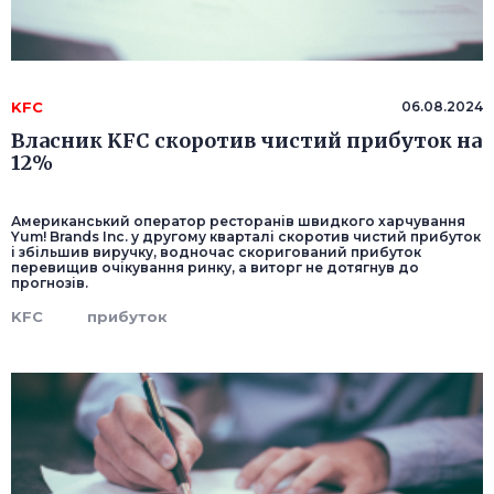
KFC
06.08.2024
Власник KFC скоротив чистий прибуток на
12%
Американський оператор ресторанів швидкого харчування
Yum! Brands Inc. у другому кварталі скоротив чистий прибуток
і збільшив виручку, водночас скоригований прибуток
перевищив очікування ринку, а виторг не дотягнув до
прогнозів.
KFC
прибуток