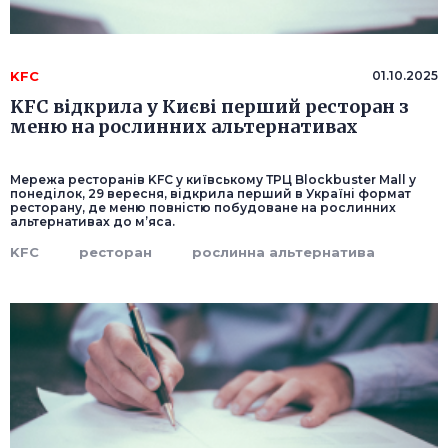
KFC
01.10.2025
KFC відкрила у Києві перший ресторан з
меню на рослинних альтернативах
Мережа ресторанів KFC у київському ТРЦ Blockbuster Mall у
понеділок, 29 вересня, відкрила перший в Україні формат
ресторану, де меню повністю побудоване на рослинних
альтернативах до м’яса.
KFC
ресторан
рослинна альтернатива