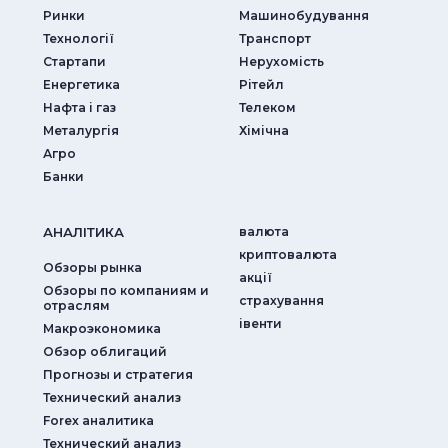
Ринки
Машинобудування
Технології
Транспорт
Стартапи
Нерухомість
Енергетика
Рітейл
Нафта і газ
Телеком
Металургія
Хімічна
Агро
Банки
АНАЛIТИКА
валюта
криптовалюта
Обзоры рынка
акції
Обзоры по компаниям и
страхування
отраслям
iвенти
Макроэкономика
Обзор облигаций
Прогнозы и стратегия
Технический анализ
Forex аналитика
Технический анализ