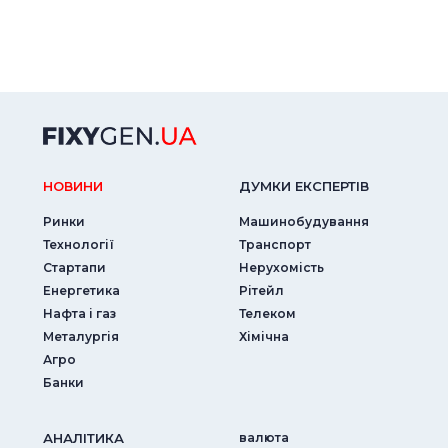
НОВИНИ
ДУМКИ ЕКСПЕРТIВ
Ринки
Машинобудування
Технології
Транспорт
Стартапи
Нерухомість
Енергетика
Рітейл
Нафта і газ
Телеком
Металургія
Хімічна
Агро
Банки
АНАЛIТИКА
валюта