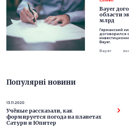
Cinven
Bayer дог
области э
млрд
Германский хи
договорился о
инвестиционно
Bayer.
Bayer
эк
Популярнi новини
13.11.2020
Учёные рассказали, как
формируется погода на планетах
Сатурн и Юпитер