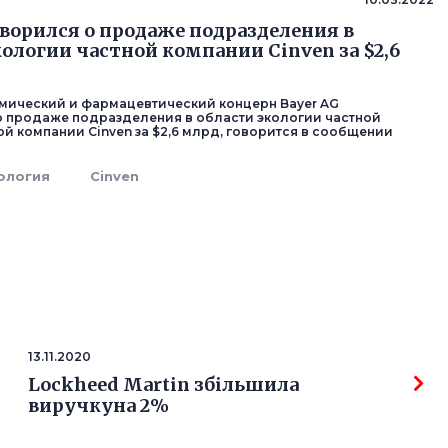
оворился о продаже подразделения в
кологии частной компании Cinven за $2,6
мический и фармацевтический концерн Bayer AG
 продаже подразделения в области экологии частной
й компании Cinven за $2,6 млрд, говорится в сообщении
ология
Cinven
13.11.2020
Lockheed Martin збільшила
виручкуна 2%