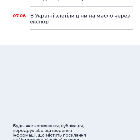
В Україні злетіли ціни на масло через
07.08
експорт
Будь-яке копіювання, публікація,
передрук або відтворення
інформації, що містить посилання
на "Інтерфакс-Україна" суворо