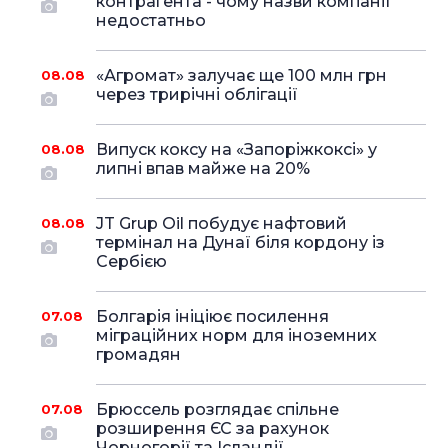
контрагента - чому назви компанії
недостатньо
«Агромат» залучає ще 100 млн грн
08.08
через трирічні облігації
Випуск коксу на «Запоріжкоксі» у
08.08
липні впав майже на 20%
JT Grup Oil побудує нафтовий
08.08
термінал на Дунаї біля кордону із
Сербією
Болгарія ініціює посилення
07.08
міграційних норм для іноземних
громадян
Брюссель розглядає спільне
07.08
розширення ЄС за рахунок
Чорногорії та Ісландії