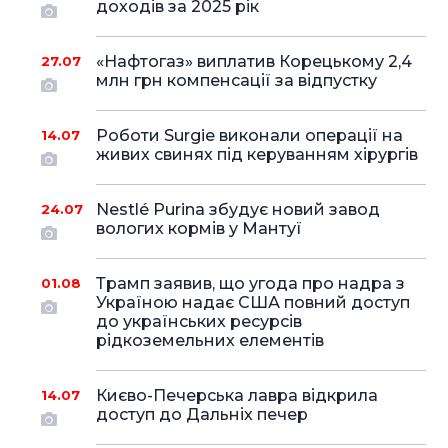
доходів за 2025 рік
«Нафтогаз» виплатив Корецькому 2,4
27.07
млн грн компенсації за відпустку
Роботи Surgie виконали операції на
14.07
живих свинях під керуванням хірургів
Nestlé Purina збудує новий завод
24.07
вологих кормів у Мантуї
Трамп заявив, що угода про надра з
01.08
Україною надає США повний доступ
до українських ресурсів
рідкоземельних елементів
Києво-Печерська лавра відкрила
14.07
доступ до Дальніх печер