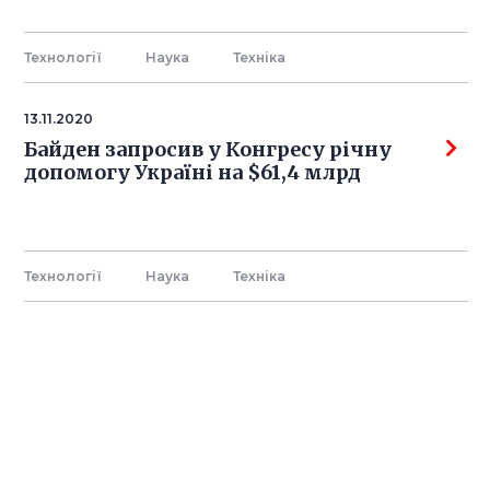
Технології
Наука
Технiка
13.11.2020
Байден запросив у Конгресу річну
допомогу Україні на $61,4 млрд
Технології
Наука
Технiка