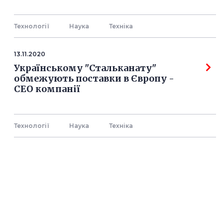
Технології
Наука
Технiка
13.11.2020
Українському "Стальканату"
обмежують поставки в Європу -
СЕО компанії
Технології
Наука
Технiка