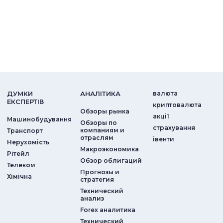
ДУМКИ
АНАЛIТИКА
валюта
ЕКСПЕРТIВ
криптовалюта
Обзоры рынка
акції
Машинобудування
Обзоры по
страхування
компаниям и
Транспорт
отраслям
iвенти
Нерухомість
Макроэкономика
Рітейл
Обзор облигаций
Телеком
Прогнозы и
Хімічна
стратегия
Технический
анализ
Forex аналитика
Технический