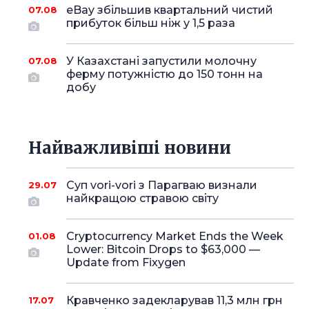
eBay збільшив квартальний чистий
07.08
прибуток більш ніж у 1,5 раза
У Казахстані запустили молочну
07.08
ферму потужністю до 150 тонн на
добу
Найважливіші новини
Суп vori-vori з Парагваю визнали
29.07
найкращою стравою світу
Cryptocurrency Market Ends the Week
01.08
Lower: Bitcoin Drops to $63,000 —
Update from Fixygen
Кравченко задекларував 11,3 млн грн
17.07