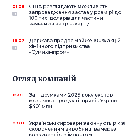
США розглядають можливість
01.08
запровадження застав у розмірі до
100 тис. доларів для частини
заявників на грін-карту
Держава продає майже 100% акцій
16.07
хімічного підприємства
«Сумихімпром»
Огляд компаній
За підсумками 2025 року експорт
15.01
молочної продукції приніс Україні
$401 млн
Українські сировари закінчують рік зі
07.01
скороченням виробництва через
конкуренцію з імпортом