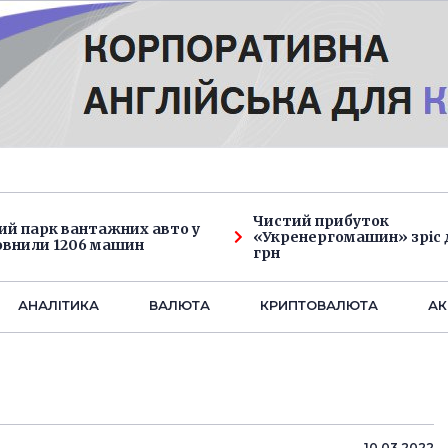
Чистий прибуток
ий парк вантажних авто у
«Укренергомашин» зріс д
овнили 1206 машин
грн
АНАЛIТИКА
ВАЛЮТА
КРИПТОВАЛЮТА
АК
10.03.2022