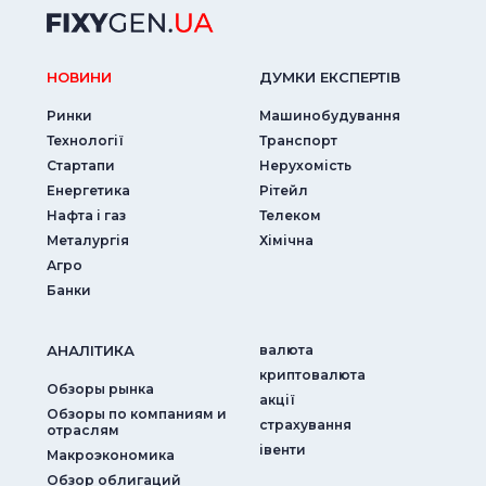
НОВИНИ
ДУМКИ ЕКСПЕРТIВ
Ринки
Машинобудування
Технології
Транспорт
Стартапи
Нерухомість
Енергетика
Рітейл
Нафта і газ
Телеком
Металургія
Хімічна
Агро
Банки
АНАЛIТИКА
валюта
криптовалюта
Обзоры рынка
акції
Обзоры по компаниям и
страхування
отраслям
iвенти
Макроэкономика
Обзор облигаций