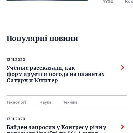
NYSE
Ко
Популярнi новини
13.11.2020
Учёные рассказали, как
формируется погода на планетах
Сатурн и Юпитер
Технології
Наука
Технiка
13.11.2020
Байден запросив у Конгресу річну