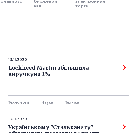
ронавирус
биржевой
электронные
зал
торги
13.11.2020
Lockheed Martin збільшила
виручкуна 2%
Технології
Наука
Технiка
13.11.2020
Українському "Стальканату"