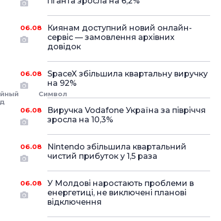
гіганта зросла на 6,2%
Киянам доступний новий онлайн-
06.08
сервіс — замовлення архівних
довідок
SpaceX збільшила квартальну виручку
06.08
на 92%
ейный
Символ
од
Виручка Vodafone Україна за півріччя
06.08
зросла на 10,3%
Nintendo збільшила квартальний
06.08
чистий прибуток у 1,5 раза
У Молдові наростають проблеми в
06.08
енергетиці, не виключені планові
відключення