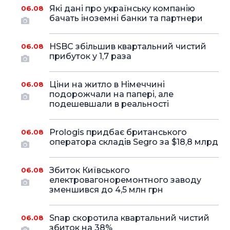
Які дані про українську компанію
06.08
бачать іноземні банки та партнери
HSBC збільшив квартальний чистий
06.08
прибуток у 1,7 раза
Ціни на житло в Німеччині
06.08
подорожчали на папері, але
подешевшали в реальності
Prologis придбає британського
06.08
оператора складів Segro за $18,8 млрд
Збиток Київського
06.08
електровагоноремонтного заводу
зменшився до 4,5 млн грн
Snap скоротила квартальний чистий
06.08
збиток на 38%