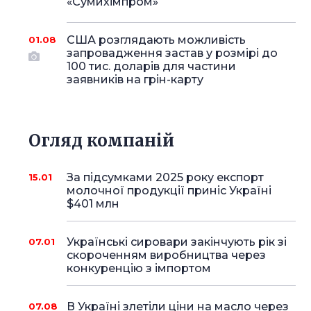
«Сумихімпром»
США розглядають можливість
01.08
запровадження застав у розмірі до
100 тис. доларів для частини
заявників на грін-карту
Огляд компаній
За підсумками 2025 року експорт
15.01
молочної продукції приніс Україні
$401 млн
Українські сировари закінчують рік зі
07.01
скороченням виробництва через
конкуренцію з імпортом
В Україні злетіли ціни на масло через
07.08