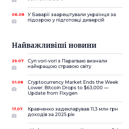
У Баварії заарештували українця за
06.08
підозрою у підготовці диверсій
Найважливіші новини
Суп vori-vori з Парагваю визнали
29.07
найкращою стравою світу
Cryptocurrency Market Ends the Week
01.08
Lower: Bitcoin Drops to $63,000 —
Update from Fixygen
Кравченко задекларував 11,3 млн грн
17.07
доходів за 2025 рік