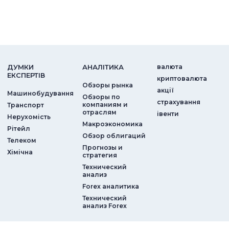
ДУМКИ
АНАЛIТИКА
валюта
ЕКСПЕРТIВ
криптовалюта
Обзоры рынка
акції
Машинобудування
Обзоры по
страхування
компаниям и
Транспорт
отраслям
iвенти
Нерухомість
Макроэкономика
Рітейл
Обзор облигаций
Телеком
Прогнозы и
Хімічна
стратегия
Технический
анализ
Forex аналитика
Технический
анализ Forex