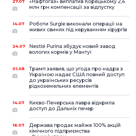
«Нафтогаз» виплатив Корецькому 2,4
27.07
млн грн компенсації за відпустку
Роботи Surgie виконали операції на
14.07
живих свинях під керуванням хірургів
Nestlé Purina збудує новий завод
24.07
вологих кормів у Мантуї
Трамп заявив, що угода про надра з
01.08
Україною надає США повний доступ
до українських ресурсів
рідкоземельних елементів
Києво-Печерська лавра відкрила
14.07
доступ до Дальніх печер
Держава продає майже 100% акцій
16.07
хімічного підприємства