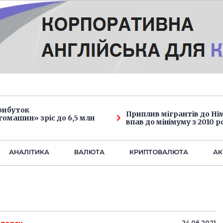
рибуток
Приплив мігрантів до Н
омашин» зріс до 6,5 млн
впав до мінімуму з 2010 р
АНАЛIТИКА
ВАЛЮТА
КРИПТОВАЛЮТА
АК
24.06.2021