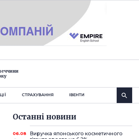
імеччини
оку
ЦІЇ
СТРАХУВАННЯ
IВЕНТИ
Останнi новини
Виручка японського косметичного
06.08