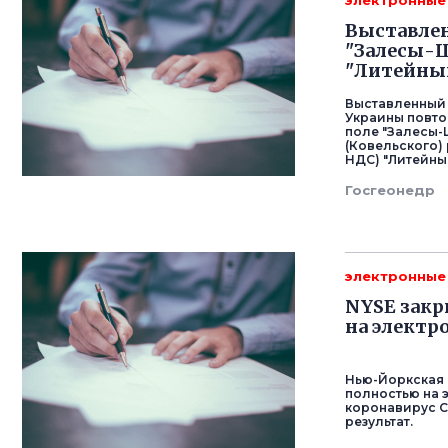
электронные
Выставлен
"Залесы-Ш
"Литейный
Выставленный 
Украины повто
поле "Залесы-
(Ковельского) 
НДС) "Литейны
Госгеонедр
электронные
NYSE закр
на электр
Нью-Йоркская 
полностью на э
коронавирус C
результат.