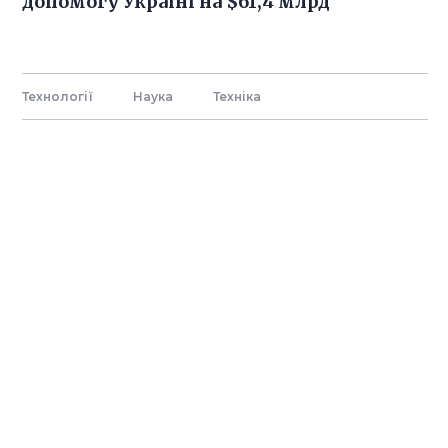
допомогу Україні на $61,4 млрд
Технології
Наука
Технiка