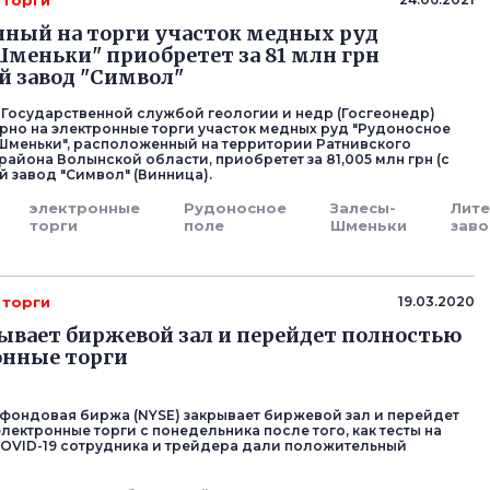
 торги
ный на торги участок медных руд
меньки" приобретет за 81 млн грн
 завод "Символ"
Государственной службой геологии и недр (Госгеонедр)
рно на электронные торги участок медных руд "Рудоносное
Шменьки", расположенный на территории Ратнивского
района Волынской области, приобретет за 81,005 млн грн (с
й завод "Символ" (Винница).
электронные
Рудоносное
Залесы-
Лит
торги
поле
Шменьки
зав
 торги
19.03.2020
ывает биржевой зал и перейдет полностью
онные торги
фондовая биржа (NYSE) закрывает биржевой зал и перейдет
лектронные торги с понедельника после того, как тесты на
OVID-19 сотрудника и трейдера дали положительный