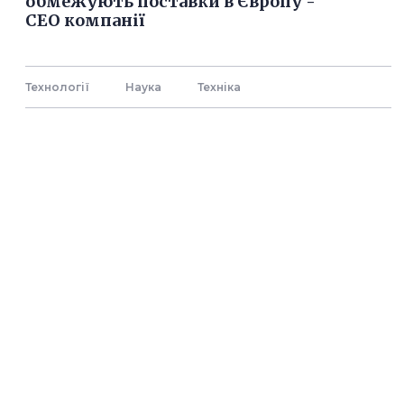
обмежують поставки в Європу -
СЕО компанії
Технології
Наука
Технiка