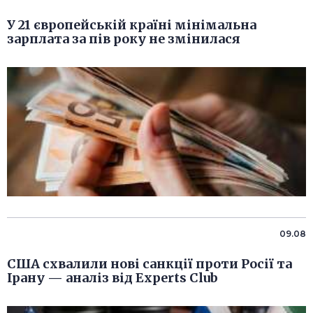
У 21 європейській країні мінімальна
зарплата за пів року не змінилася
09.08
США схвалили нові санкції проти Росії та
Ірану — аналіз від Experts Club