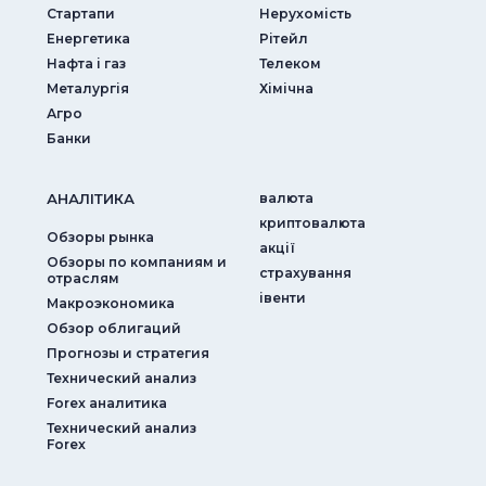
Стартапи
Нерухомість
Енергетика
Рітейл
Нафта і газ
Телеком
Металургія
Хімічна
Агро
Банки
АНАЛIТИКА
валюта
криптовалюта
Обзоры рынка
акції
Обзоры по компаниям и
страхування
отраслям
iвенти
Макроэкономика
Обзор облигаций
Прогнозы и стратегия
Технический анализ
Forex аналитика
Технический анализ
Forex