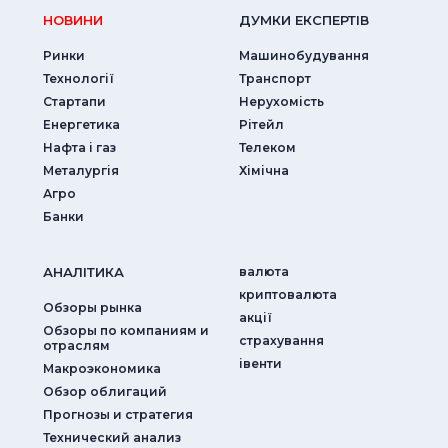
НОВИНИ
ДУМКИ ЕКСПЕРТIВ
Ринки
Машинобудування
Технології
Транспорт
Стартапи
Нерухомість
Енергетика
Рітейл
Нафта і газ
Телеком
Металургія
Хімічна
Агро
Банки
АНАЛIТИКА
валюта
криптовалюта
Обзоры рынка
акції
Обзоры по компаниям и
страхування
отраслям
iвенти
Макроэкономика
Обзор облигаций
Прогнозы и стратегия
Технический анализ