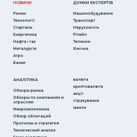
НОВИНИ
ДУМКИ ЕКСПЕРТIВ
Ринки
Машинобудування
Технології
Транспорт
Стартапи
Нерухомість
Енергетика
Рітейл
Нафта і газ
Телеком
Металургія
Хімічна
Агро
Банки
АНАЛIТИКА
валюта
криптовалюта
Обзоры рынка
акції
Обзоры по компаниям и
страхування
отраслям
iвенти
Макроэкономика
Обзор облигаций
Прогнозы и стратегия
Технический анализ