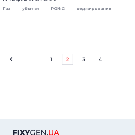
Газ
убытки
PGNiG
хеджирование
1
2
3
4