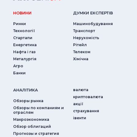
НОВИНИ
ДУМКИ ЕКСПЕРТIВ
Ринки
Машинобудування
Технології
Транспорт
Стартапи
Нерухомість
Енергетика
Рітейл
Нафта і газ
Телеком
Металургія
Хімічна
Агро
Банки
АНАЛIТИКА
валюта
криптовалюта
Обзоры рынка
акції
Обзоры по компаниям и
страхування
отраслям
iвенти
Макроэкономика
Обзор облигаций
Прогнозы и стратегия