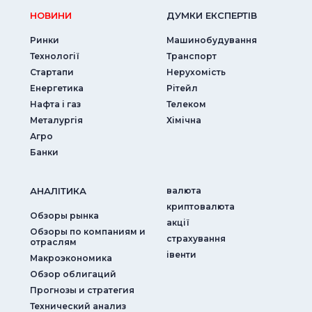
НОВИНИ
ДУМКИ ЕКСПЕРТIВ
Ринки
Машинобудування
Технології
Транспорт
Стартапи
Нерухомість
Енергетика
Рітейл
Нафта і газ
Телеком
Металургія
Хімічна
Агро
Банки
АНАЛIТИКА
валюта
криптовалюта
Обзоры рынка
акції
Обзоры по компаниям и
страхування
отраслям
iвенти
Макроэкономика
Обзор облигаций
Прогнозы и стратегия
Технический анализ