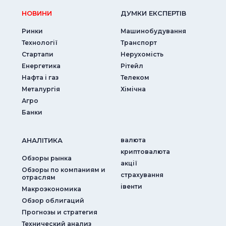
НОВИНИ
ДУМКИ ЕКСПЕРТIВ
Ринки
Машинобудування
Технології
Транспорт
Стартапи
Нерухомість
Енергетика
Рітейл
Нафта і газ
Телеком
Металургія
Хімічна
Агро
Банки
АНАЛIТИКА
валюта
криптовалюта
Обзоры рынка
акції
Обзоры по компаниям и
страхування
отраслям
iвенти
Макроэкономика
Обзор облигаций
Прогнозы и стратегия
Технический анализ