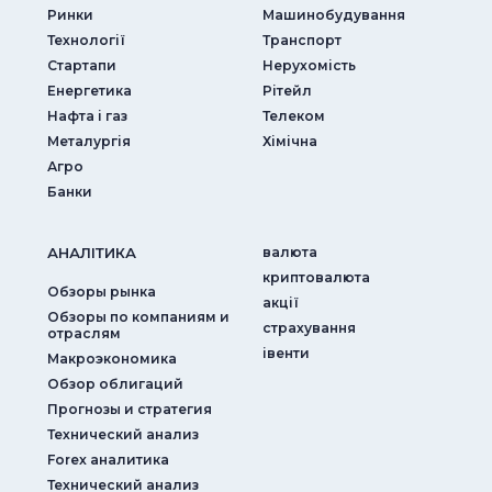
Ринки
Машинобудування
Технології
Транспорт
Стартапи
Нерухомість
Енергетика
Рітейл
Нафта і газ
Телеком
Металургія
Хімічна
Агро
Банки
АНАЛIТИКА
валюта
криптовалюта
Обзоры рынка
акції
Обзоры по компаниям и
страхування
отраслям
iвенти
Макроэкономика
Обзор облигаций
Прогнозы и стратегия
Технический анализ
Forex аналитика
Технический анализ