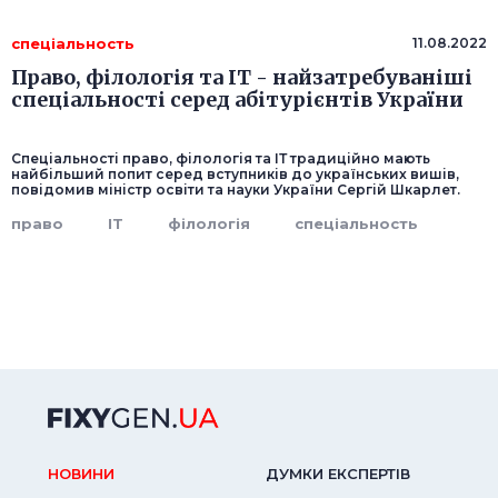
спеціальность
11.08.2022
Право, філологія та ІТ - найзатребуваніші
спеціальності серед абітурієнтів України
Спеціальності право, філологія та ІТ традиційно мають
найбільший попит серед вступників до українських вишів,
повідомив міністр освіти та науки України Сергій Шкарлет.
право
ІТ
філологія
спеціальность
НОВИНИ
ДУМКИ ЕКСПЕРТIВ