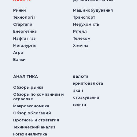
Ринки
Машинобудування
Технології
Транспорт
Стартапи
Нерухомість
Енергетика
Рітейл
Нафта і газ
Телеком
Металургія
Хімічна
Агро
Банки
АНАЛIТИКА
валюта
криптовалюта
Обзоры рынка
акції
Обзоры по компаниям и
страхування
отраслям
iвенти
Макроэкономика
Обзор облигаций
Прогнозы и стратегия
Технический анализ
Forex аналитика