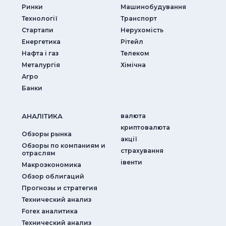
Ринки
Машинобудування
Технології
Транспорт
Стартапи
Нерухомість
Енергетика
Рітейл
Нафта і газ
Телеком
Металургія
Хімічна
Агро
Банки
АНАЛIТИКА
валюта
криптовалюта
Обзоры рынка
акції
Обзоры по компаниям и
страхування
отраслям
iвенти
Макроэкономика
Обзор облигаций
Прогнозы и стратегия
Технический анализ
Forex аналитика
Технический анализ