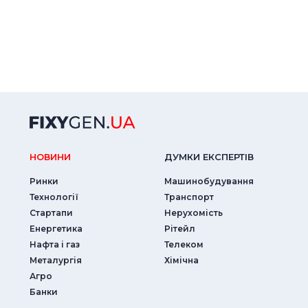
НОВИНИ
ДУМКИ ЕКСПЕРТIВ
Ринки
Машинобудування
Технології
Транспорт
Стартапи
Нерухомість
Енергетика
Рітейл
Нафта і газ
Телеком
Металургія
Хімічна
Агро
Банки