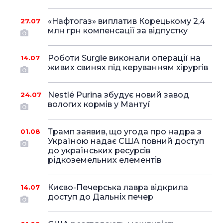
«Нафтогаз» виплатив Корецькому 2,4
27.07
млн грн компенсації за відпустку
Роботи Surgie виконали операції на
14.07
живих свинях під керуванням хірургів
Nestlé Purina збудує новий завод
24.07
вологих кормів у Мантуї
Трамп заявив, що угода про надра з
01.08
Україною надає США повний доступ
до українських ресурсів
рідкоземельних елементів
Києво-Печерська лавра відкрила
14.07
доступ до Дальніх печер