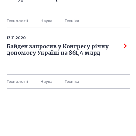
Технології
Наука
Технiка
13.11.2020
Байден запросив у Конгресу річну
допомогу Україні на $61,4 млрд
Технології
Наука
Технiка