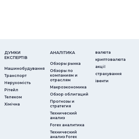
ДУМКИ
АНАЛIТИКА
валюта
ЕКСПЕРТIВ
криптовалюта
Обзоры рынка
акції
Машинобудування
Обзоры по
страхування
компаниям и
Транспорт
отраслям
iвенти
Нерухомість
Макроэкономика
Рітейл
Обзор облигаций
Телеком
Прогнозы и
Хімічна
стратегия
Технический
анализ
Forex аналитика
Технический
анализ Forex