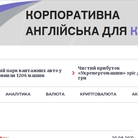
Чистий прибуток
ий парк вантажних авто у
«Укренергомашин» зріс д
овнили 1206 машин
грн
АНАЛIТИКА
ВАЛЮТА
КРИПТОВАЛЮТА
АК
20.08.2021