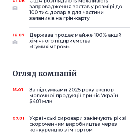
США розглядають можливість
01.08
запровадження застав у розмірі до
100 тис. доларів для частини
заявників на грін-карту
Держава продає майже 100% акцій
16.07
хімічного підприємства
«Сумихімпром»
Огляд компаній
За підсумками 2025 року експорт
15.01
молочної продукції приніс Україні
$401 млн
Українські сировари закінчують рік зі
07.01
скороченням виробництва через
конкуренцію з імпортом