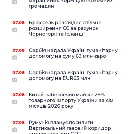
міграційних норм для іноземних
громадян
Брюссель розглядає спільне
07.08
розширення ЄС за рахунок
Чорногорії та Ісландії
Сербія надала Україні гуманітарну
07.08
допомогу на суму 63 млн євро
Сербія надала Україні гуманітарну
07.08
допомогу на EUR63 млн
Китай забезпечив майже 29%
07.08
товарного імпорту України за сім
місяців 2026 року
Румунія планує посилити
07.08
Вертикальний газовий коридор
американським СПГ