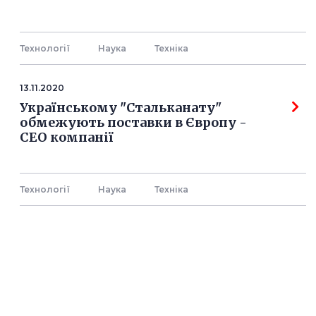
Технології
Наука
Технiка
13.11.2020
Українському "Стальканату"
обмежують поставки в Європу -
СЕО компанії
Технології
Наука
Технiка