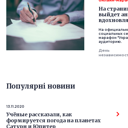
онлайн-мар
На страни
выйдет а
вдохновля
На официальны
социальных се
марафон "Укра
аудиторию.
День
независимос
Популярнi новини
13.11.2020
Учёные рассказали, как
формируется погода на планетах
Сатурн и Юпитер