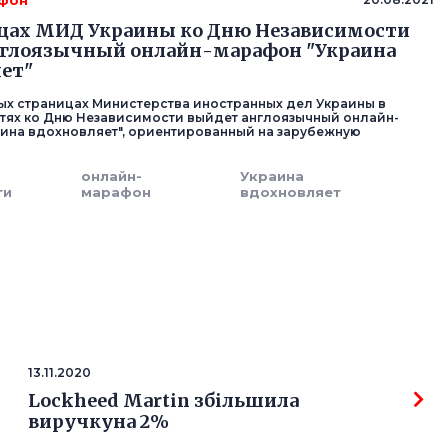
афон
цах МИД Украины ко Дню Независимости
нглоязычный онлайн-марафон "Украина
ет"
х страницах Министерства иностранных дел Украины в
тях ко Дню Независимости выйдет англоязычный онлайн-
ина вдохновляет", ориентированный на зарубежную
онлайн-
Украина
ти
марафон
вдохновляет
13.11.2020
Lockheed Martin збільшила
виручкуна 2%