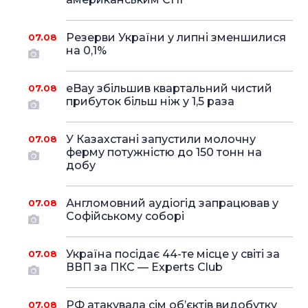
Резерви України у липні зменшилися
07.08
на 0,1%
eBay збільшив квартальний чистий
07.08
прибуток більш ніж у 1,5 раза
У Казахстані запустили молочну
07.08
ферму потужністю до 150 тонн на
добу
Англомовний аудіогід запрацював у
07.08
Софійському соборі
Україна посідає 44-те місце у світі за
07.08
ВВП за ПКС — Experts Club
РФ атакувала сім об’єктів видобутку
07.08