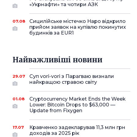
«Укрнафти» та чотири АЗК
Сицилійське містечко Наро відкрило
07.08
прийом заявок на купівлю покинутих
будинків за EUR1
Найважливіші новини
Суп vori-vori з Парагваю визнали
29.07
найкращою стравою світу
Cryptocurrency Market Ends the Week
01.08
Lower: Bitcoin Drops to $63,000 —
Update from Fixygen
Кравченко задекларував 11,3 млн грн
17.07
доходів за 2025 рік