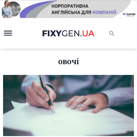
овочі