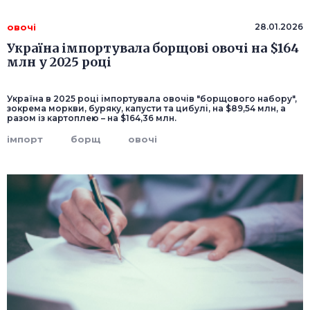
овочі
28.01.2026
Україна імпортувала борщові овочі на $164
млн у 2025 році
Україна в 2025 році імпортувала овочів "борщового набору",
зокрема моркви, буряку, капусти та цибулі, на $89,54 млн, а
разом із картоплею – на $164,36 млн.
імпорт
борщ
овочі