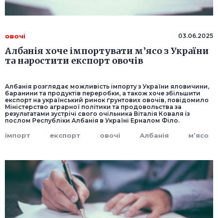
овочі
03.06.2025
Албанія хоче імпортувати м’ясо з України
та наростити експорт овочів
Албанія розглядає можливість імпорту з України яловичини,
баранини та продуктів переробки, а також хоче збільшити
експорт на український ринок ґрунтових овочів, повідомило
Міністерство аграрної політики та продовольства за
результатами зустрічі свого очільника Віталія Коваля із
послом Республіки Албанія в Україні Ерналом Філо.
імпорт
експорт
овочі
Албанія
м’ясо