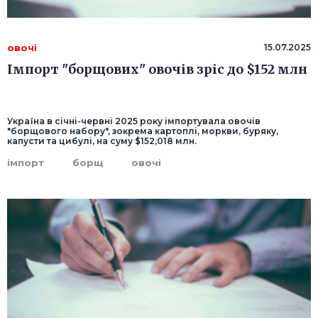
овочі
15.07.2025
Імпорт "борщових" овочів зріс до $152 млн
Україна в січні-червні 2025 року імпортувала овочів
"борщового набору", зокрема картоплі, моркви, буряку,
капусти та цибулі, на суму $152,018 млн.
імпорт
борщ
овочі