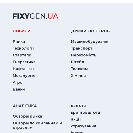
НОВИНИ
ДУМКИ ЕКСПЕРТIВ
Ринки
Машинобудування
Технології
Транспорт
Стартапи
Нерухомість
Енергетика
Рітейл
Нафта і газ
Телеком
Металургія
Хімічна
Агро
Банки
АНАЛIТИКА
валюта
криптовалюта
Обзоры рынка
акції
Обзоры по компаниям и
страхування
отраслям
iвенти