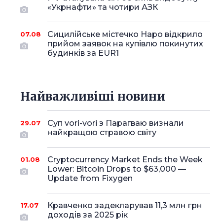
«Укрнафти» та чотири АЗК
Сицилійське містечко Наро відкрило
07.08
прийом заявок на купівлю покинутих
будинків за EUR1
Найважливіші новини
Суп vori-vori з Парагваю визнали
29.07
найкращою стравою світу
Cryptocurrency Market Ends the Week
01.08
Lower: Bitcoin Drops to $63,000 —
Update from Fixygen
Кравченко задекларував 11,3 млн грн
17.07
доходів за 2025 рік