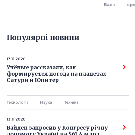
Банк
кр
Популярнi новини
13.11.2020
Учёные рассказали, как
формируется погода на планетах
Сатурн и Юпитер
Технології
Наука
Технiка
13.11.2020
Байден запросив у Конгресу річну
допомогу Україні на $61,4 млрд