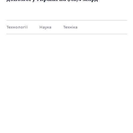
Технології
Наука
Технiка