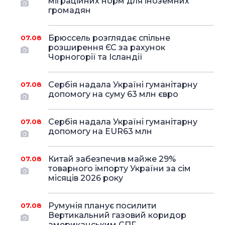
міграційних норм для іноземних
громадян
Брюссель розглядає спільне
07.08
розширення ЄС за рахунок
Чорногорії та Ісландії
Сербія надала Україні гуманітарну
07.08
допомогу на суму 63 млн євро
Сербія надала Україні гуманітарну
07.08
допомогу на EUR63 млн
Китай забезпечив майже 29%
07.08
товарного імпорту України за сім
місяців 2026 року
Румунія планує посилити
07.08
Вертикальний газовий коридор
американським СПГ