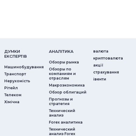
ДУМКИ
АНАЛIТИКА
валюта
ЕКСПЕРТIВ
криптовалюта
Обзоры рынка
акції
Машинобудування
Обзоры по
страхування
компаниям и
Транспорт
отраслям
iвенти
Нерухомість
Макроэкономика
Рітейл
Обзор облигаций
Телеком
Прогнозы и
Хімічна
стратегия
Технический
анализ
Forex аналитика
Технический
анализ Forex