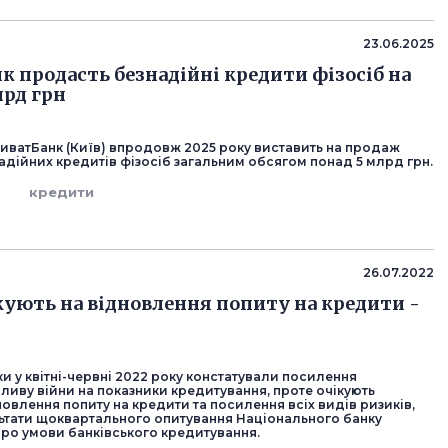
23.06.2025
к продасть безнадійні кредити фізосіб на
лрд грн
ватБанк (Київ) впродовж 2025 року виставить на продаж
адійних кредитів фізосіб загальним обсягом понад 5 млрд грн.
кредити
26.07.2022
кують на відновлення попиту на кредити -
ки у квітні-червні 2022 року констатували посилення
ливу війни на показники кредитування, проте очікують
овлення попиту на кредити та посилення всіх видів ризиків,
льтати щоквартального опитування Національного банку
про умови банківського кредитування.