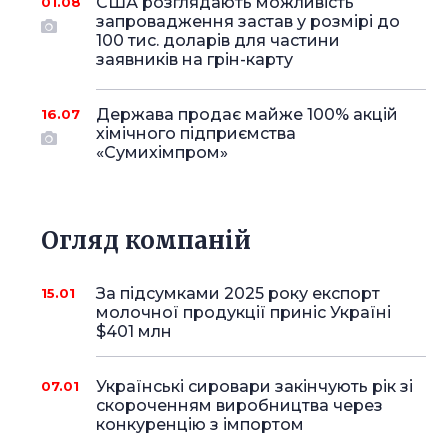
США розглядають можливість
01.08
запровадження застав у розмірі до
100 тис. доларів для частини
заявників на грін-карту
Держава продає майже 100% акцій
16.07
хімічного підприємства
«Сумихімпром»
Огляд компаній
За підсумками 2025 року експорт
15.01
молочної продукції приніс Україні
$401 млн
Українські сировари закінчують рік зі
07.01
скороченням виробництва через
конкуренцію з імпортом