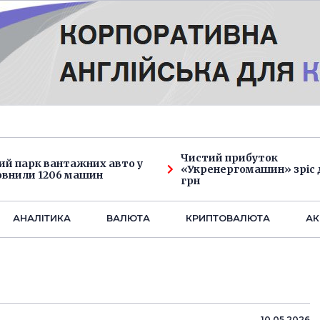
Чистий прибуток
ий парк вантажних авто у
«Укренергомашин» зріс д
овнили 1206 машин
грн
АНАЛIТИКА
ВАЛЮТА
КРИПТОВАЛЮТА
АК
10.05.2026