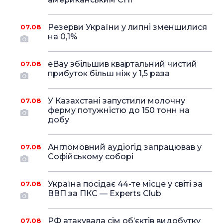
Резерви України у липні зменшилися
07.08
на 0,1%
eBay збільшив квартальний чистий
07.08
прибуток більш ніж у 1,5 раза
У Казахстані запустили молочну
07.08
ферму потужністю до 150 тонн на
добу
Англомовний аудіогід запрацював у
07.08
Софійському соборі
Україна посідає 44-те місце у світі за
07.08
ВВП за ПКС — Experts Club
РФ атакувала сім об’єктів видобутку
07.08