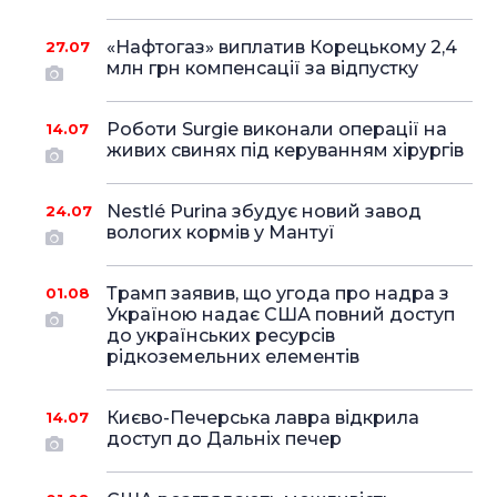
«Нафтогаз» виплатив Корецькому 2,4
27.07
млн грн компенсації за відпустку
Роботи Surgie виконали операції на
14.07
живих свинях під керуванням хірургів
Nestlé Purina збудує новий завод
24.07
вологих кормів у Мантуї
Трамп заявив, що угода про надра з
01.08
Україною надає США повний доступ
до українських ресурсів
рідкоземельних елементів
Києво-Печерська лавра відкрила
14.07
доступ до Дальніх печер