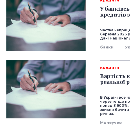
кредити
У банківс
кредитів 
Частка непрацю
березня 2026 р
дані Національ
банки
У
кредити
Вартість 
реальної 
В Україні все 
через те, що п
понад 3 600%.
звикли бачити 
річних.
Moneyveo