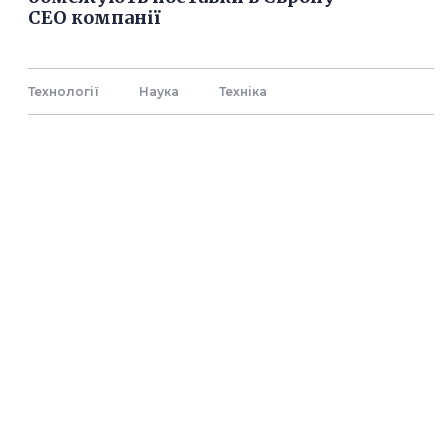
СЕО компанії
Технології
Наука
Технiка