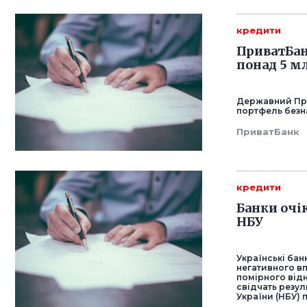
кредити
ПриватБан
понад 5 м
Державний При
портфель безн
ПриватБанк
кредити
Банки очі
НБУ
Українські бан
негативного вп
помірного відн
свідчать резу
України (НБУ) 