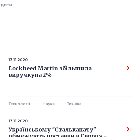
едити
13.11.2020
Lockheed Martin збільшила
виручкуна 2%
Технології
Наука
Технiка
13.11.2020
Українському "Стальканату"
обмежують поставки в Європу -