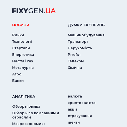
НОВИНИ
ДУМКИ ЕКСПЕРТIВ
Ринки
Машинобудування
Технології
Транспорт
Стартапи
Нерухомість
Енергетика
Рітейл
Нафта і газ
Телеком
Металургія
Хімічна
Агро
Банки
АНАЛIТИКА
валюта
криптовалюта
Обзоры рынка
акції
Обзоры по компаниям и
страхування
отраслям
iвенти
Макроэкономика