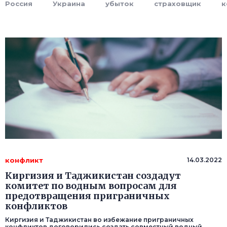
Россия
Украина
убыток
страховщик
к
конфликт
14.03.2022
Киргизия и Таджикистан создадут
комитет по водным вопросам для
предотвращения приграничных
конфликтов
Киргизия и Таджикистан во избежание приграничных
конфликтов договорились создать совместный водный