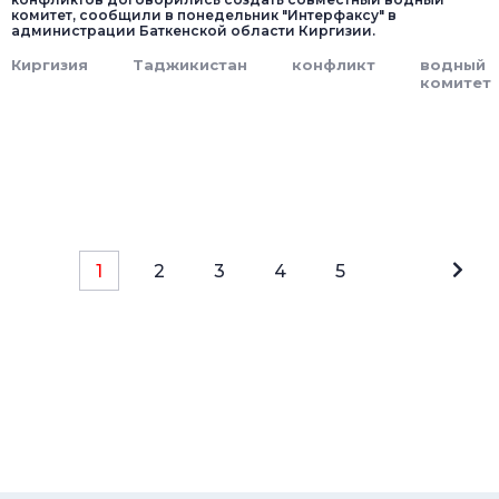
комитет, сообщили в понедельник "Интерфаксу" в
администрации Баткенской области Киргизии.
Киргизия
Таджикистан
конфликт
водный
комитет
1
2
3
4
5