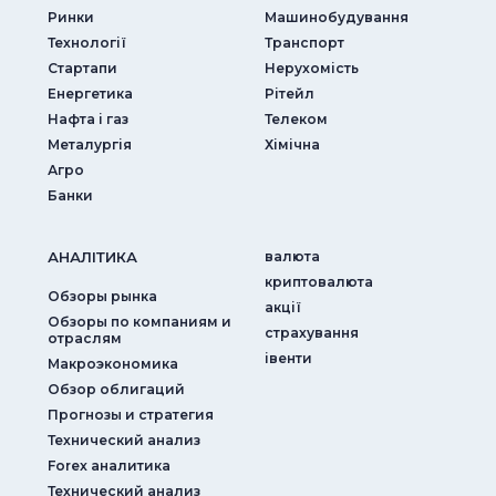
Ринки
Машинобудування
Технології
Транспорт
Стартапи
Нерухомість
Енергетика
Рітейл
Нафта і газ
Телеком
Металургія
Хімічна
Агро
Банки
АНАЛIТИКА
валюта
криптовалюта
Обзоры рынка
акції
Обзоры по компаниям и
страхування
отраслям
iвенти
Макроэкономика
Обзор облигаций
Прогнозы и стратегия
Технический анализ
Forex аналитика
Технический анализ