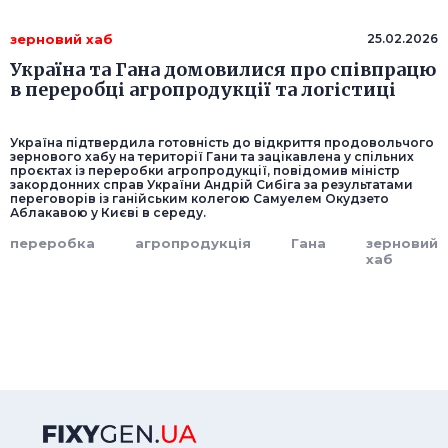
зерновий хаб
25.02.2026
Україна та Гана домовилися про співпрацю
в переробці агропродукції та логістиці
Україна підтвердила готовність до відкриття продовольчого
зернового хабу на території Гани та зацікавлена у спільних
проєктах із переробки агропродукції, повідомив міністр
закордонних справ України Андрій Сибіга за результатами
переговорів із ганійським колегою Самуелем Окудзето
Аблакавою у Києві в середу.
переробка
агропродукція
Гана
зерновий
хаб