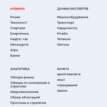
НОВИНИ
ДУМКИ ЕКСПЕРТIВ
Ринки
Машинобудування
Технології
Транспорт
Стартапи
Нерухомість
Енергетика
Рітейл
Нафта і газ
Телеком
Металургія
Хімічна
Агро
Банки
АНАЛIТИКА
валюта
криптовалюта
Обзоры рынка
акції
Обзоры по компаниям и
страхування
отраслям
iвенти
Макроэкономика
Обзор облигаций
Прогнозы и стратегия