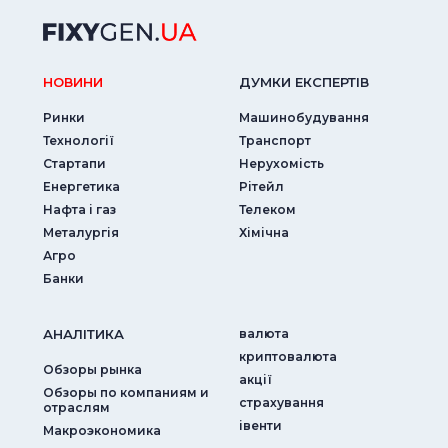
НОВИНИ
ДУМКИ ЕКСПЕРТIВ
Ринки
Машинобудування
Технології
Транспорт
Стартапи
Нерухомість
Енергетика
Рітейл
Нафта і газ
Телеком
Металургія
Хімічна
Агро
Банки
АНАЛIТИКА
валюта
криптовалюта
Обзоры рынка
акції
Обзоры по компаниям и
страхування
отраслям
iвенти
Макроэкономика