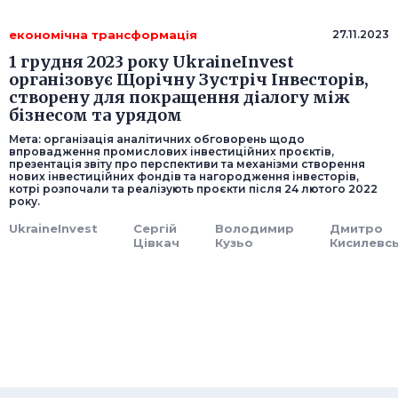
економічна трансформація
27.11.2023
1 грудня 2023 року UkraineInvest
організовує Щорічну Зустріч Інвесторів,
створену для покращення діалогу між
бізнесом та урядом
Мета: організація аналітичних обговорень щодо
впровадження промислових інвестиційних проєктів,
презентація звіту про перспективи та механізми створення
нових інвестиційних фондів та нагородження інвесторів,
котрі розпочали та реалізують проєкти після 24 лютого 2022
року.
UkraineInvest
Сергій
Володимир
Дмитро
Цівкач
Кузьо
Кисилевс