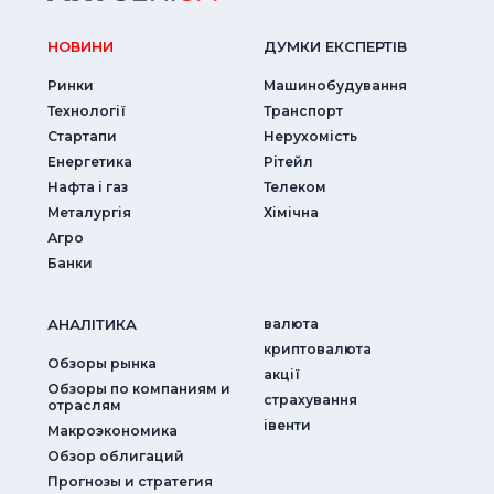
НОВИНИ
ДУМКИ ЕКСПЕРТIВ
Ринки
Машинобудування
Технології
Транспорт
Стартапи
Нерухомість
Енергетика
Рітейл
Нафта і газ
Телеком
Металургія
Хімічна
Агро
Банки
АНАЛIТИКА
валюта
криптовалюта
Обзоры рынка
акції
Обзоры по компаниям и
страхування
отраслям
iвенти
Макроэкономика
Обзор облигаций
Прогнозы и стратегия