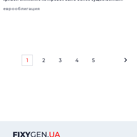
еврооблигация
1
2
3
4
5